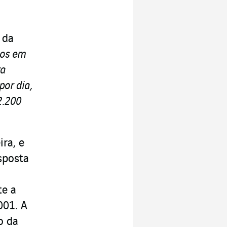
 da
dos em
ra
por dia,
2
.
200
ra, e
sposta
te a
001. A
o da