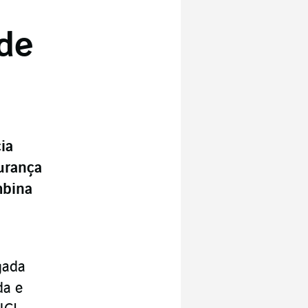
 de
ia
urança
mbina
gada
da e