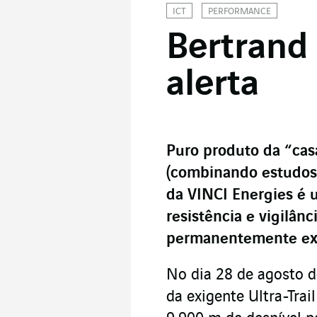
ICT
PERFORMANCE
Bertrand 
alerta
Puro produto da “cas
(combinando estudos 
da VINCI Energies é 
resistência e vigilân
permanentemente exp
No dia 28 de agosto 
da exigente Ultra-Tra