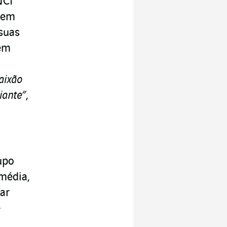
NCI
o em
suas
em
aixão
iante”
,
upo
média,
ar
e