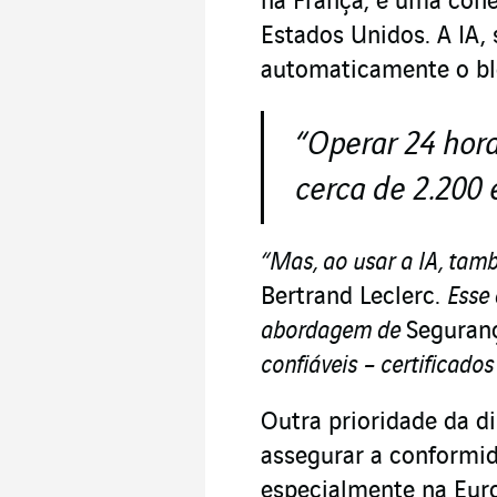
na França, e uma con
Estados Unidos. A IA,
automaticamente o blo
“Operar 24 hora
cerca de 2
.
200 
“Mas, ao usar a IA, ta
Bertrand Leclerc.
Esse
abordagem de
Seguran
confiáveis – certificado
Outra prioridade da d
assegurar a conformi
especialmente na Europ