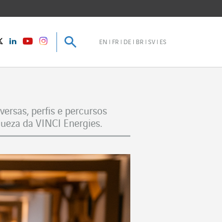
Pesquisar
Pesquisar
instagram
Twitter
LinkedIn
Youtube
EN
FR
DE
BR
SV
ES
ersas, perfis e percursos
ueza da VINCI Energies.