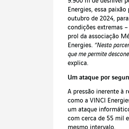
9.900 m de desnível po
Energies, essa paixão 
outubro de 2024, para
condições extremas 
prol da associação Mé
Energies.
“Nesta parcer
que me permite desconec
explica.
Um ataque por segu
A pressão inerente à 
como a VINCI Energies
um ataque informático
com cerca de 55 mil e
mesmo intervalo.