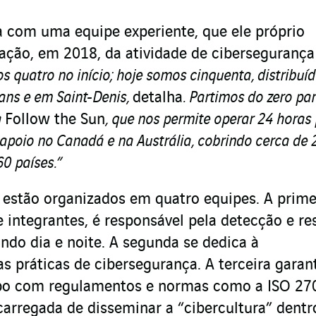
a com uma equipe experiente, que ele próprio
iação, em 2018, da atividade de cibersegurança
s quatro no início; hoje somos cinquenta, distribuí
ans e em Saint-Denis,
detalha
. Partimos do zero pa
a
Follow the Sun
, que nos permite operar 24 horas 
apoio no Canadá e na Austrália, cobrindo cerca de 
0 países.”
s estão organizados em quatro equipes. A primei
integrantes, é responsável pela detecção e re
ndo dia e noite. A segunda se dedica à
 práticas de cibersegurança. A terceira garan
po com regulamentos e normas como a ISO 27
carregada de disseminar a “cibercultura” dentr