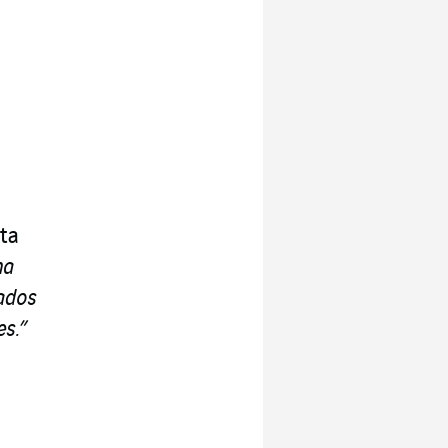
lta
ma
ados
es.”