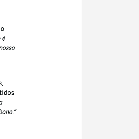
 o
 é
 nossa
s,
tidos
a
bono.”