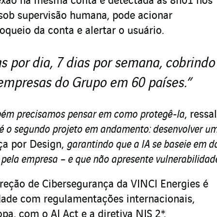
exão na mesma conta é detectada às 8h01 nos
 sob supervisão humana, pode acionar
queio da conta e alertar o usuário.
s por dia, 7 dias por semana, cobrindo
empresas do Grupo em 60 países.”
mbém precisamos pensar em como protegê-la
, ressa
 é o segundo projeto em andamento: desenvolver u
ça por Design,
garantindo que a IA se baseie em d
s pela empresa – e que não apresente vulnerabilidad
ireção de Cibersegurança da VINCI Energies é
dade com regulamentações internacionais,
a, com o AI Act e a diretiva NIS 2*.