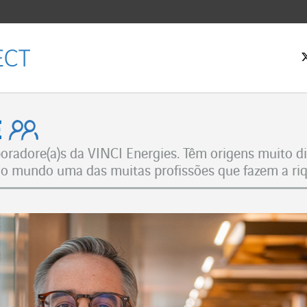
 inicial
ple
oradore(a)s da VINCI Energies. Têm origens muito div
 o mundo uma das muitas profissões que fazem a riq
Facebook
witter
LinkedIn
 email