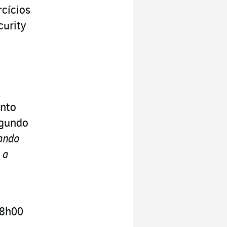
rcícios
curity
ento
egundo
ando
 a
 8h00