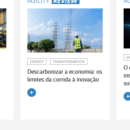
E
ENERGY
TRANSFORMATION
O 
Descarbonizar a economia: os
in
limites da corrida à inovação
so
Ler o artigo
Le