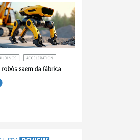
UILDINGS
ACCELERATION
 robôs saem da fábrica
r o artigo