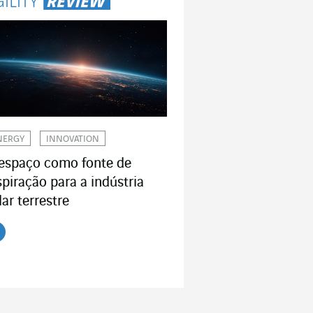
NERGY
INNOVATION
espaço como fonte de
spiração para a indústria
lar terrestre
r o artigo