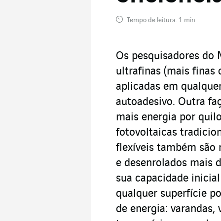
Tempo de leitura: 1 min
Os pesquisadores do M
ultrafinas (mais fina
aplicadas em qualque
autoadesivo. Outra fa
mais energia por quil
fotovoltaicas tradicion
flexíveis também são 
e desenrolados mais 
sua capacidade inicia
qualquer superfície p
de energia: varandas, 