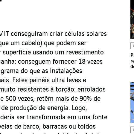
IT conseguiram criar células solares
s que um cabelo) que podem ser
r superfície usando um revestimento
P
çanha: conseguem fornecer 18 vezes
r
d
ograma do que as instalações
ais. Estes painéis ultra leves e
muito resistentes à torção: enrolados
de 500 vezes, retêm mais de 90% de
l de produção de energia. Logo,
oderia ser transformada em uma fonte
velas de barco, barracas ou toldos