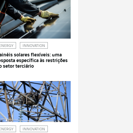
ENERGY
INNOVATION
ainéis solares flexíveis: uma
esposta específica às restrições
o setor terciário
ENERGY
INNOVATION