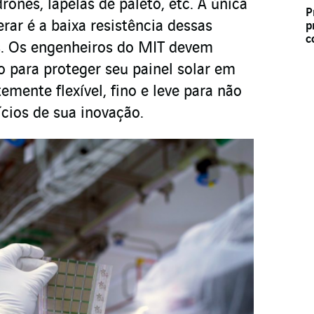
rones, lapelas de paletó, etc. A única
P
erar é a baixa resistência dessas
p
c
s. Os engenheiros do MIT devem
 para proteger seu painel solar em
emente flexível, fino e leve para não
ícios de sua inovação.