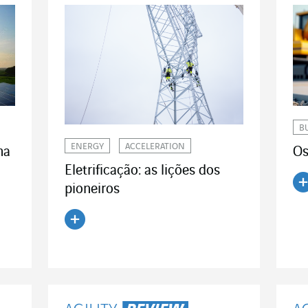
B
ENERGY
ACCELERATION
Os
ma
Eletrificação: as lições dos
pioneiros
Le
Ler o artigo