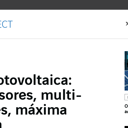
 inicial
otovoltaica:
Facebook
sores, multi-
witter
LinkedIn
es, máxima
O
a
 email
a