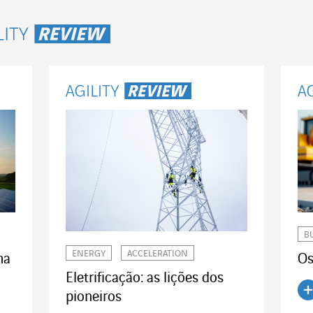
lity Review
B
ENERGY
ACCELERATION
Os
ma
Eletrificação: as lições dos
pioneiros
Le