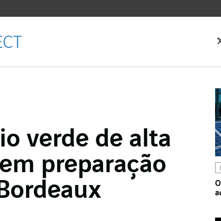
 inicial
o verde de alta
Facebook
 em preparação
witter
LinkedIn
 Bordeaux
O
a
 email