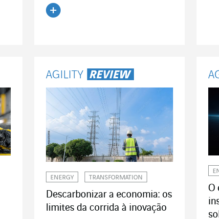
Ler o artigo
E
ENERGY
TRANSFORMATION
O 
Descarbonizar a economia: os
in
limites da corrida à inovação
so