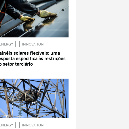
ENERGY
INNOVATION
ainéis solares flexíveis: uma
esposta específica às restrições
o setor terciário
ENERGY
INNOVATION