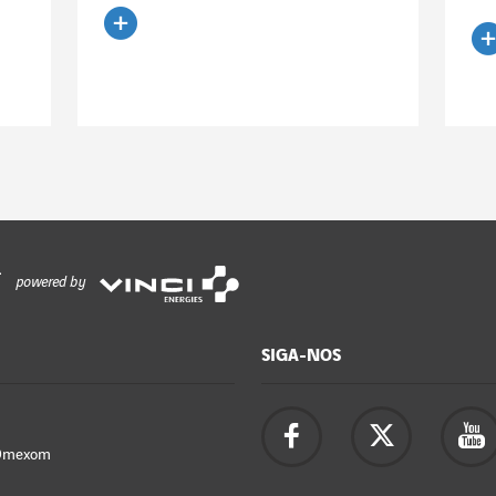
Ler o artigo
Le
powered by
SIGA-NOS
Omexom