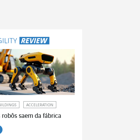
UILDINGS
ACCELERATION
 robôs saem da fábrica
r o artigo