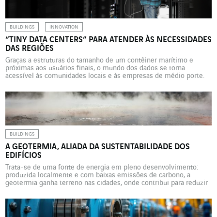
BUILDINGS
INNOVATION
“TINY DATA CENTERS” PARA ATENDER ÀS NECESSIDADES
DAS REGIÕES
Graças a estruturas do tamanho de um contêiner marítimo e
próximas aos usuários finais, o mundo dos dados se torna
acessível às comunidades locais e às empresas de médio porte.
Exemplo em Angers com a Cegelec. Explosão dos usos digitais
domésticos e industriais, desenvolvimento do 5G, implantação de
objetos conectados: a digitalização da sociedade exacerba […]
BUILDINGS
A GEOTERMIA, ALIADA DA SUSTENTABILIDADE DOS
EDIFÍCIOS
Trata-se de uma fonte de energia em pleno desenvolvimento:
produzida localmente e com baixas emissões de carbono, a
geotermia ganha terreno nas cidades, onde contribui para reduzir
a pegada ambiental dos edifícios. As empresas da VINCI Energies
começaram, há anos, a desenvolver perícias, construindo uma
valiosa curva de experiência. Por isso, multiplicam os projetos que
utilizam […]