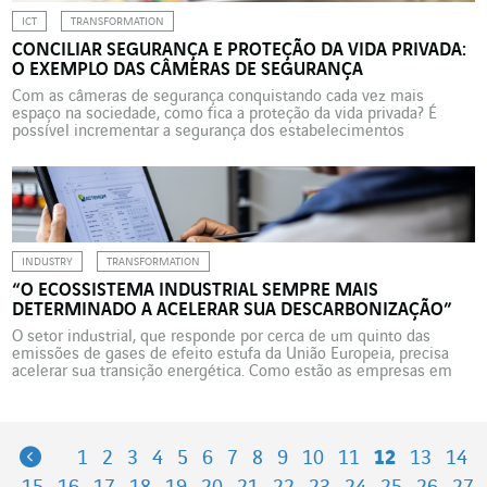
ICT
TRANSFORMATION
CONCILIAR SEGURANÇA E PROTEÇÃO DA VIDA PRIVADA:
O EXEMPLO DAS CÂMERAS DE SEGURANÇA
Com as câmeras de segurança conquistando cada vez mais
espaço na sociedade, como fica a proteção da vida privada? É
possível incrementar a segurança dos estabelecimentos
comerciais e, ao mesmo tempo, proteger os dados pessoais? A
Axians na Holanda encontrou uma solução para conciliar ambas as
exigências em supermercados holandeses, utilizando o software
de detecção […]
INDUSTRY
TRANSFORMATION
“O ECOSSISTEMA INDUSTRIAL SEMPRE MAIS
DETERMINADO A ACELERAR SUA DESCARBONIZAÇÃO”
O setor industrial, que responde por cerca de um quinto das
emissões de gases de efeito estufa da União Europeia, precisa
acelerar sua transição energética. Como estão as empresas em
relação aos vários escopos desse processo complexo? Confira a
análise de Ali Hamdan, Environment Market Manager na VINCI
Energies. Na sua opinião, o ecossistema industrial […]
Previous
1
2
3
4
5
6
7
8
9
10
11
12
13
14