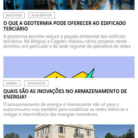
BUILDINGS
ACCELERATION
O QUE A GEOTERMIA PODE OFERECER AO EDIFICADO
TERCIÁRIO
A geotermia permite reduzir a pegada ambiental dos edifícios
terciários. Na Bélgica, a Cegelec realizou vários projetos neste
domínio, em particular o da sede regional da operadora de redes
de gás e eletricidade na Valônia. E na França, a oeste de Paris, três
edifícios históricos do parque de Bagatelle beneficiam de um
ambicioso projeto de […]
ENERGY
INNOVATION
QUAIS SÃO AS INOVAÇÕES NO ARMAZENAMENTO DE
ENERGIA?
O armazenamento de energia é interessante não só para o
autoconsumo mas também para estabilizar as redes elétricas e
mitigar a intermitência das energias renováveis.