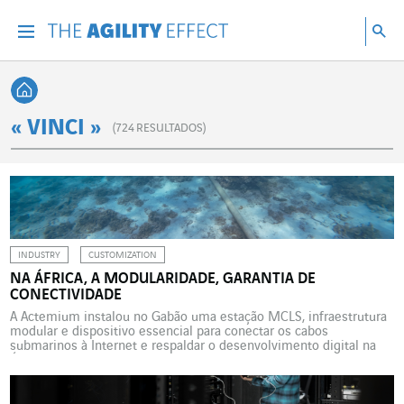
Vá diretamente para o conteúdo da página
Ir para a navegação principal
Ir para a pesquisa
Pes
Menu
Pesq
Voltar à página inicial
« VINCI »
(
724
RESULTADOS)
INDUSTRY
CUSTOMIZATION
NA ÁFRICA, A MODULARIDADE, GARANTIA DE
CONECTIVIDADE
A Actemium instalou no Gabão uma estação MCLS, infraestrutura
modular e dispositivo essencial para conectar os cabos
submarinos à Internet e respaldar o desenvolvimento digital na
África. Em outubro de 2024, a Actemium finalizou no Gabão a
instalação de uma nova estação modular de aterramento de cabos
(Modular Cable Landing Station, MCLS) perto do ponto […]