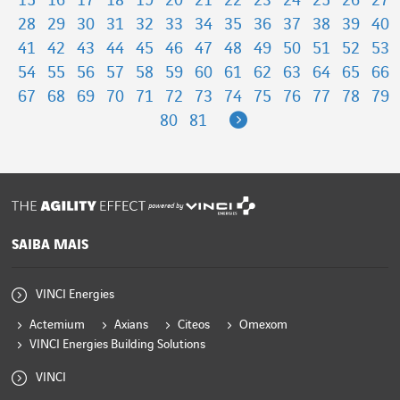
15
16
17
18
19
20
21
22
23
24
25
26
27
28
29
30
31
32
33
34
35
36
37
38
39
40
41
42
43
44
45
46
47
48
49
50
51
52
53
54
55
56
57
58
59
60
61
62
63
64
65
66
67
68
69
70
71
72
73
74
75
76
77
78
79
Next
80
81
powered by
SAIBA MAIS
VINCI Energies
Actemium
Axians
Citeos
Omexom
VINCI Energies Building Solutions
VINCI