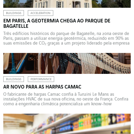
BUILDINGS
ACCELERATION
EM PARIS, A GEOTERMIA CHEGA AO PARQUE DE
BAGATELLE
Três edifícios históricos do parque de Bagatelle, na zona oeste de
Paris, passam a utilizar energia geotérmica, reduzindo em 90% as
suas emissões de CO₂ graças a um projeto liderado pela empresa
Valentin para a Fundação Mansart. O castelo de Bagatelle, a
mansão Windsor e a mansão Amélia, localizados no Bois de
Boulogne, em Paris, […]
BUILDINGS
PERFORMANCE
AR NOVO PARA AS HARPAS CAMAC
O fabricante de harpas Camac confia à Tunzini Le Mans as
instalações HVAC de sua nova oficina, no oeste da França. Confira
como a engenharia climática potencializa um know-how
artesanal, para garantir um som excepcional. Não é costume
associar a música e a engenharia climática. Mas acontece. No
coração da zona rural de Mouzeil, na […]