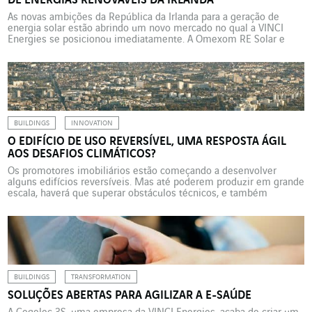
DE ENERGIAS RENOVÁVEIS DA IRLANDA
As novas ambições da República da Irlanda para a geração de
energia solar estão abrindo um novo mercado no qual a VINCI
Energies se posicionou imediatamente. A Omexom RE Solar e
Omexom Ireland irão conectar as primeiras usinas fotovoltaicas à
rede. A Irlanda estabeleceu uma meta ambiciosa: conseguir uma
participação de 70% de energia renovável […]
BUILDINGS
INNOVATION
O EDIFÍCIO DE USO REVERSÍVEL, UMA RESPOSTA ÁGIL
AOS DESAFIOS CLIMÁTICOS?
Os promotores imobiliários estão começando a desenvolver
alguns edifícios reversíveis. Mas até poderem produzir em grande
escala, haverá que superar obstáculos técnicos, e também
financeiros e regulamentares. Durante os Jogos Olímpicos de
2024 em Paris, cerca de 6.000 atletas serão alojados em um
conjunto habitacional de 125.000 m2 em Saint-Denis, na margem
do rio Sena. […]
BUILDINGS
TRANSFORMATION
SOLUÇÕES ABERTAS PARA AGILIZAR A E-SAÚDE