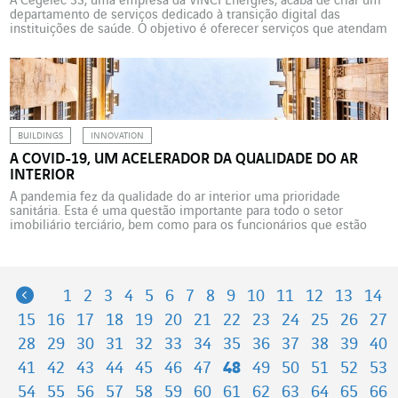
A Cegelec 3S, uma empresa da VINCI Energies, acaba de criar um
departamento de serviços dedicado à transição digital das
instituições de saúde. O objetivo é oferecer serviços que atendam
suas necessidades específicas seguindo uma lógica de
ecossistema aberto. O envelhecimento da população, por um lado,
e o desejo dos poderes públicos de permitir às […]
BUILDINGS
INNOVATION
A COVID-19, UM ACELERADOR DA QUALIDADE DO AR
INTERIOR
A pandemia fez da qualidade do ar interior uma prioridade
sanitária. Esta é uma questão importante para todo o setor
imobiliário terciário, bem como para os funcionários que estão
retornando em massa ao escritório. O que era assunto para
regulamentação tornou-se uma prioridade para os profissionais
do ramo imobiliário. O controle da qualidade do ar […]
Previous
1
2
3
4
5
6
7
8
9
10
11
12
13
14
15
16
17
18
19
20
21
22
23
24
25
26
27
28
29
30
31
32
33
34
35
36
37
38
39
40
41
42
43
44
45
46
47
48
49
50
51
52
53
54
55
56
57
58
59
60
61
62
63
64
65
66