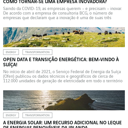
COMO TORNAR-SE UMA EMPRESA INOVADORA?
Saindo da COVID-19, as empresas querem – e precisam – inovar.
De acordo com a empresa de consultoria BCG, o número de
empresas que declaram que a inovação é uma de suas três
prioridades está crescendo 10% em 2021, até alcançar 75%. Mas
apenas a metade destas empresas está realmente investindo em
inovação. Ora, para […]
ENERGY
TRANSFORMATION
OPEN DATA E TRANSIÇÃO ENERGÉTICA: BEM-VINDO À
SUÍÇA!
No início de abril de 2021, o Serviço Federal de Energia da Suíça
(Ofen) publicou os dados técnicos e geográficos de cerca de
112.000 unidades de geração de eletricidade em todo o território
suíço. Este banco de dados de livre acesso deve permitir
acompanhar de forma transparente a evolução da transição
energética suíça. Atualizados aproximadamente […]
ENERGY
TRANSFORMATION
A ENERGIA SOLAR: UM RECURSO ADICIONAL NO LEQUE