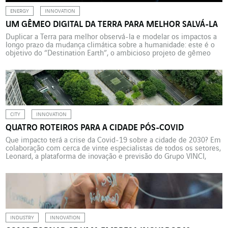
ENERGY
INNOVATION
UM GÊMEO DIGITAL DA TERRA PARA MELHOR SALVÁ-LA
Duplicar a Terra para melhor observá-la e modelar os impactos a
longo prazo da mudança climática sobre a humanidade: este é o
objetivo do “Destination Earth”, o ambicioso projeto de gêmeo
digital liderado pela Agência Espacial Europeia (ESA), em parceria
com a Escola Politécnica Federal de Zurique (ETH). Uma réplica
digital do nosso planeta que […]
CITY
INNOVATION
QUATRO ROTEIROS PARA A CIDADE PÓS-COVID
Que impacto terá a crise da Covid-19 sobre a cidade de 2030? Em
colaboração com cerca de vinte especialistas de todos os setores,
Leonard, a plataforma de inovação e previsão do Grupo VINCI,
identificou quatro roteiros distintos para analisar os possíveis
futuros urbanos: “A colaboração a serviço de um renascimento
econômico local”, “O êxodo urbano […]
INDUSTRY
INNOVATION