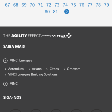
67
68
69
70
71
72
73
74
75
76
77
78
79
Next
80
81
powered by
SAIBA MAIS
VINCI Energies
Actemium
Axians
Citeos
Omexom
VINCI Energies Building Solutions
VINCI
SIGA-NOS