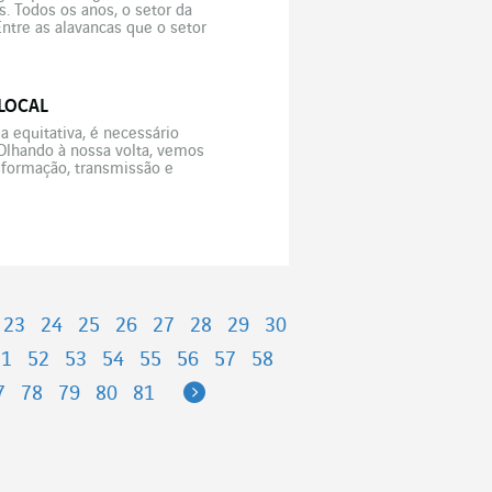
. Todos os anos, o setor da
ntre as alavancas que o setor
LOCAL
 equitativa, é necessário
 Olhando à nossa volta, vemos
sformação, transmissão e
ia. No entanto, esta realidade
23
24
25
26
27
28
29
30
51
52
53
54
55
56
57
58
Next
7
78
79
80
81