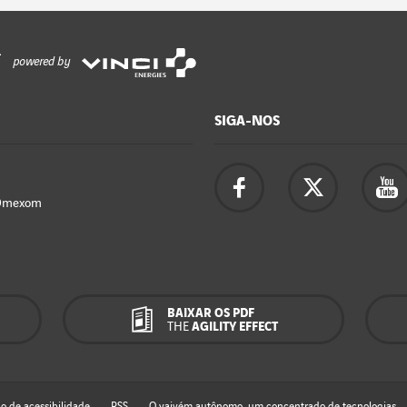
powered by
SIGA-NOS
Omexom
BAIXAR OS PDF
THE
AGILITY EFFECT
o de acessibilidade
RSS
O vaivém autônomo, um concentrado de tecnologias