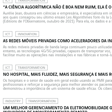
ICT
TRANSFORMATION
“A CIÊNCIA ALGORÍTMICA NÃO É BOA NEM RUIM, ELA É 
Aurélie Jean, doutora em ciências e empresária, é especialista em int
aos quais consagrou seu último ensaio Les Algorithmes font-ils la Lo
(Editions de l’Observatoire, outubro de 2021). Para ela, os dados e 
transformação digital das organizações. Por que […]
ICT
INNOVATION
AS REDES MÓVEIS PRIVADAS COMO ACELERADORES DA IN
As redes móveis privadas de banda larga continuam pouco utilizada
entanto, as tecnologias 4G/5G privadas, capazes de transportar voz,
facilitar muito as operações nas instalações e nas fábricas e torná-l
montagem final do Airbus A380 (cuja produção foi interrompida) na f
ICT
TRANSFORMATION
NO HOSPITAL, MAIS FLUIDEZ, MAIS SEGURANÇA E MAIS 
Os hospitais e o setor de saúde em geral estão usando as PMR para 
profissionais e reforçar a segurança para melhor atender os paciente
demonstrou a importância de um sistema de saúde eficaz. Os ciber
de saúde na França e na Europa evidenciaram as […]
INDUSTRY
TRANSFORMATION
UM MELHOR GERENCIAMENTO DA ELETROMOBILIDADE G