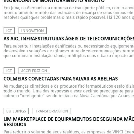
INOVADORA DE MONITORAMENTO REMOTO
Em Jena, na Alemanha, a empresa de transporte público, com o apo
monitoramento remoto das estações de recarga de seus ônibus elétr
resolver quaisquer problemas o mais rápido possível. Há 120 anos 
percorrem a grande cidade industrial e universitária de Jena, no […]
ICT
INNOVATION
AS AIO, INFRAESTRUTURAS ÁGEIS DE TELECOMUNICAÇÕE
Para substituir instalações danificadas ou necessitando equipament
desenvolveu soluções de infraestrutura de telecomunicações tempor
que combinam instalação rápida, múltiplos usos e baixo impacto amb
naturais, avarias… os desastres envolvendo infraestruturas de tele
Para remediar estes casos, existem as torres telescópicas rebocadas
ICT
ACCELERATION
COLMEIAS CONECTADAS PARA SALVAR AS ABELHAS
As mudanças climáticas e os produtos fito farmacêuticos estão diz
todo o mundo. Uma das respostas a este declínio preocupante par
colmeia “inteligente” sendo testada na Nova Caledônia por Axians e 
desaparecimento das abelhas é um fato identificado em todo o […]
BUILDINGS
TRANSFORMATION
UM MARKETPLACE DE EQUIPAMENTOS DE SEGUNDA MÃO 
RESÍDUOS
Para reduzir o volume de seus resíduos, as empresas da VINCI Ene