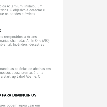
io da Actemium, instalou um
icos. O objetivo é detectar e
que os bondes elétricos
S
os temporários, a Axians
árias chamadas All In One (AIO)
iental. Incêndios, desastres
comunicações é que não faltam.
, […]
imando as colônias de abelhas em
a nossos ecossistemas é uma
a start-up Label Abeille. O
PARA DIMINUIR OS
rgies podem agora usar um