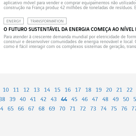
aplicativo móvel para vender e comprar equipamentos não utilizados
construção na França produz 42 milhões de toneladas de resíduos. E
pode usar para contribuir para mais sobriedade no […]
ENERGY
TRANSFORMATION
O FUTURO SUSTENTÁVEL DA ENERGIA COMEÇA AO NÍVEL 
Para atender à crescente demanda mundial por eletricidade de forma
construir e desenvolver comunidades de energia renovável e local.
como é fácil interagir com os complexos sistemas de geração, tran
distribuição de eletricidade que nos acompanham em nossa vida diár
não […]
10
11
12
13
14
15
16
17
18
19
20
21
22
38
39
40
41
42
43
44
45
46
47
48
49
50
64
65
66
67
68
69
70
71
72
73
74
75
76
7