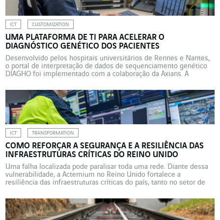
ICT
CUSTOMIZATION
UMA PLATAFORMA DE TI PARA ACELERAR O
DIAGNÓSTICO GENÉTICO DOS PACIENTES
Desenvolvido pelos hospitais universitários de Rennes e Nantes,
o portal de interpretação de dados de sequenciamento genético
DIAGHO foi implementado com a colaboração da Axians. A
iniciativa pioneira confirma o posicionamento da França na
estruturação de um ecossistema internacional dedicado à
medicina genômica. Na década de 1990, eram necessários de três
a dez anos de […]
ICT
TRANSFORMATION
COMO REFORÇAR A SEGURANÇA E A RESILIÊNCIA DAS
INFRAESTRUTURAS CRÍTICAS DO REINO UNIDO
Uma falha localizada pode paralisar toda uma rede. Diante dessa
vulnerabilidade, a Actemium no Reino Unido fortalece a
resiliência das infraestruturas críticas do país, tanto no setor de
energia quanto no de distribuição de água. Em 20 de março de
2025, um incêndio em uma subestação elétrica deixou milhares
de residências sem energia e paralisou […]