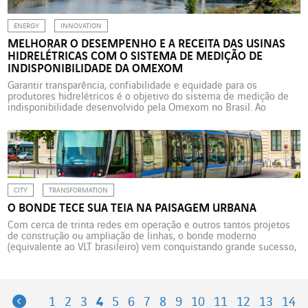
ENERGY
INNOVATION
MELHORAR O DESEMPENHO E A RECEITA DAS USINAS
HIDRELÉTRICAS COM O SISTEMA DE MEDIÇÃO DE
INDISPONIBILIDADE DA OMEXOM
Garantir transparência, confiabilidade e equidade para os
produtores hidrelétricos é o objetivo do sistema de medição de
indisponibilidade desenvolvido pela Omexom no Brasil. Ao
transformar uma exigência regulatória em alavanca de
desempenho, a marca Infraestruturas de Energia da VINCI
Energies contribui para a modernização sustentável do parque
energético brasileiro. No Brasil, as pequenas centrais hidrelétricas
[…]
CITY
TRANSFORMATION
O BONDE TECE SUA TEIA NA PAISAGEM URBANA
Com cerca de trinta redes em operação e outros tantos projetos
de construção ou ampliação de linhas, o bonde moderno
(equivalente ao VLT brasileiro) vem conquistando grande sucesso,
especialmente nas cidades de médio porte da França. Presentes
na França desde o final do século XIX, inicialmente puxados por
cavalos e depois eletrificados na década de […]
Previous
1
2
3
4
5
6
7
8
9
10
11
12
13
14