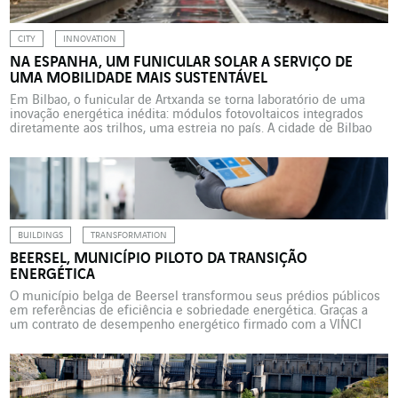
CITY
INNOVATION
NA ESPANHA, UM FUNICULAR SOLAR A SERVIÇO DE
UMA MOBILIDADE MAIS SUSTENTÁVEL
Em Bilbao, o funicular de Artxanda se torna laboratório de uma
inovação energética inédita: módulos fotovoltaicos integrados
diretamente aos trilhos, uma estreia no país. A cidade de Bilbao
dá mais um passo rumo à neutralidade de carbono. Em agosto de
2025, a prefeitura inaugurou uma instalação solar inédita na via do
funicular de Artxanda, resultado […]
BUILDINGS
TRANSFORMATION
BEERSEL, MUNICÍPIO PILOTO DA TRANSIÇÃO
ENERGÉTICA
O município belga de Beersel transformou seus prédios públicos
em referências de eficiência e sobriedade energética. Graças a
um contrato de desempenho energético firmado com a VINCI
Facilities (VINCI Energies Building Solutions), sete edifícios
municipais agora registram uma economia de 35% no consumo
de energia e uma redução significativa de sua pegada de carbono.
Diante […]