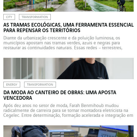
decisões […]
CITY
TRANSFORMATION
AS TRAMAS ECOLÓGICAS, UMA FERRAMENTA ESSENCIAL
PARA REPENSAR OS TERRITÓRIOS
Diante da urbanização crescente e da poluição luminosa, os
municípios apostam nas tramas verdes, azuis e negras para
restaurar as continuidades naturais. Essas redes – terrestres,
aquáticas e noturnas – permitem que as espécies se desloquem e
se adaptem às mudanças climáticas. Confira exemplos e
inovações locais com a Citeos. Enquanto muitas prefeituras
francesas buscam […]
ENERGY
TRANSFORMATION
DA MODA AO CANTEIRO DE OBRAS: UMA APOSTA
VENCEDORA
Após dez anos no setor de moda, Farah Benmihoub mudou
radicalmente de carreira para se tornar montadora eletricista na
Cegelec. Entre determinação, formação acelerada e integração em
um ambiente majoritariamente masculino, ela reconstrói uma
trajetória marcada pela paixão e pela perseverança em cada etapa.
Vendedora em lojas de roupa durante dez anos, Farah Benmihoub
decidiu, […]