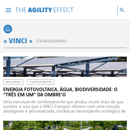
Vá diretamente para o conteúdo da página
Ir para a navegação principal
Ir para a pesquisa
Pes
Menu
Pesq
Voltar à página inicial
« VINCI »
(
724
RESULTADOS)
BUILDINGS
CUSTOMIZATION
ENERGIA FOTOVOLTAICA, ÁGUA, BIODIVERSIDADE: O
“TRÊS EM UM” DA OMBRE’O
Uma estrutura de sombreamento que produz muito mais do que
sombra: é isso que a VINCI Energies oferece com uma solução
abrangente e personalizada, voltada ao desempenho ecológico de
espaços externos. Vegetalizar ou instalar painéis solares?
Impermeabilizar ou sombrear? Armazenar a água da chuva ou
permitir sua infiltração no solo? Durante muito tempo, as