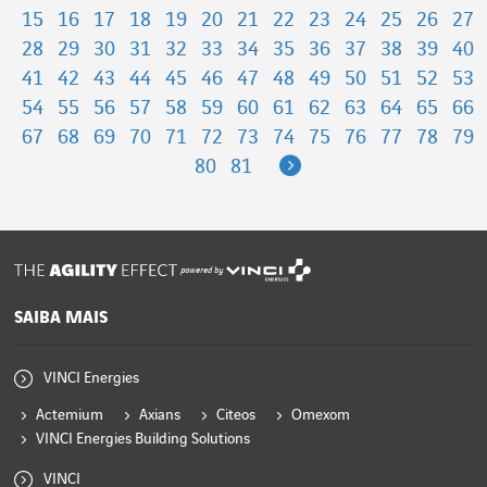
15
16
17
18
19
20
21
22
23
24
25
26
27
28
29
30
31
32
33
34
35
36
37
38
39
40
41
42
43
44
45
46
47
48
49
50
51
52
53
54
55
56
57
58
59
60
61
62
63
64
65
66
67
68
69
70
71
72
73
74
75
76
77
78
79
Next
80
81
powered by
SAIBA MAIS
VINCI Energies
Actemium
Axians
Citeos
Omexom
VINCI Energies Building Solutions
VINCI