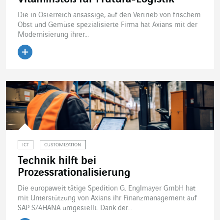
Die in Österreich ansässige, auf den Vertrieb von frischem
Obst und Gemüse spezialisierte Firma hat Axians mit der
Modernisierung ihrer...
Artikel lesen
ICT
CUSTOMIZATION
Technik hilft bei
Prozessrationalisierung
Die europaweit tätige Spedition G. Englmayer GmbH hat
mit Unterstützung von Axians ihr Finanzmanagement auf
SAP S/4HANA umgestellt. Dank der...