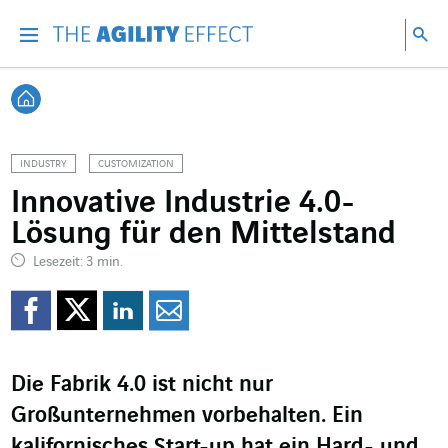
Gehen Sie direkt zum Inhalt der Seite
Gehen Sie zur Hauptnavigation
Gehen Sie zur Forschung
Su
Menu
Suc
Zurück zur Startseite
INDUSTRY
CUSTOMIZATION
Innovative Industrie 4.0-
Lösung für den Mittelstand
Lesezeit: 3 min.
Auf Facebook teilen
Auf Twitter teilen
Auf LinkedIn teil
Per Mail teilen
Die Fabrik 4.0 ist nicht nur
Großunternehmen vorbehalten. Ein
kalifornisches Start-up hat ein Hard- und