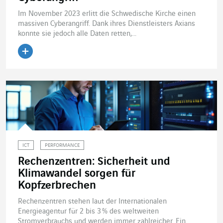
Im November 2023 erlitt die Schwedische Kirche einen
massiven Cyberangriff. Dank ihres Dienstleisters Axians
konnte sie jedoch alle Daten retten,...
Artikel lesen
ICT
PERFORMANCE
Rechenzentren: Sicherheit und
Klimawandel sorgen für
Kopfzerbrechen
Rechenzentren stehen laut der Internationalen
Energieagentur für 2 bis 3 % des weltweiten
Stromverbrauchs und werden immer zahlreicher. Ein