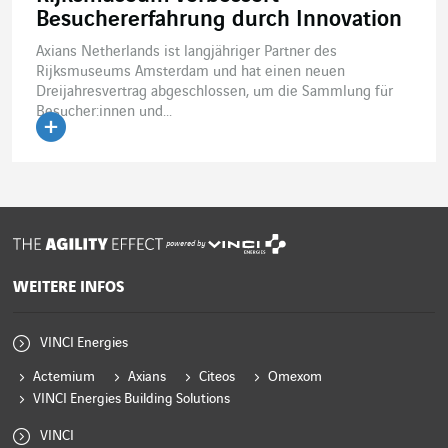
Besuchererfahrung durch Innovation
Axians Netherlands ist langjähriger Partner des
Rijksmuseums Amsterdam und hat einen neuen
Dreijahresvertrag abgeschlossen, um die Sammlung für
Besucher:innen und...
Artikel lesen
powered by
WEITERE INFOS
VINCI Energies
Actemium
Axians
Citeos
Omexom
VINCI Energies Building Solutions
VINCI