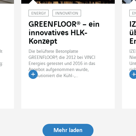
ENERGY
INNOVATION
E
GREENFLOOR® – ein
I
innovatives HLK-
ü
Konzept
E
lt
Die belüftete Betonplatte
IZE
GREENFLOOR®, die 2012 bei VINCI
Nie
g:
Energies getestet und 2016 in das
Unt
Angebot aufgenommen wurde,
ric
revolutioniert die Kühl-,...
Mar
Artikel lesen
Ar
Mehr laden