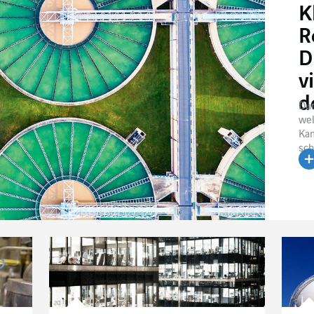
K
R
D
v
d
Dur
wel
Ka
sch