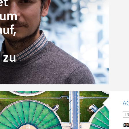
et
 zum
uf,
 zu
I