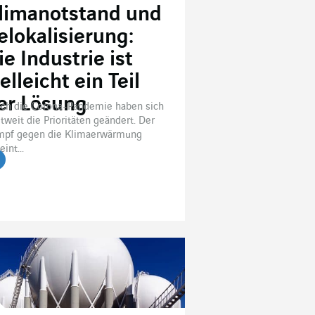
limanotstand und
elokalisierung:
ie Industrie ist
ielleicht ein Teil
er Lösung
ch die Corona-Pandemie haben sich
tweit die Prioritäten geändert. Der
mpf gegen die Klimaerwärmung
eint...