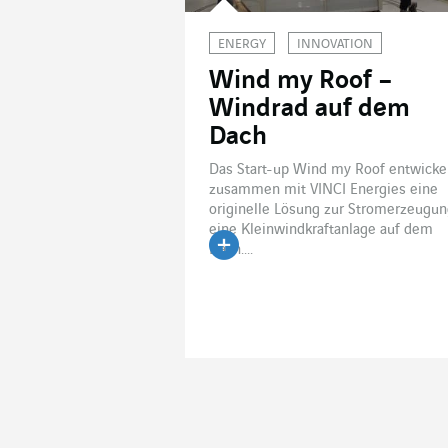
ENERGY
INNOVATION
Wind my Roof –
Windrad auf dem
Dach
Das Start-up Wind my Roof entwicke
zusammen mit VINCI Energies eine
originelle Lösung zur Stromerzeugun
eine Kleinwindkraftanlage auf dem
Dach....
Artikel lesen