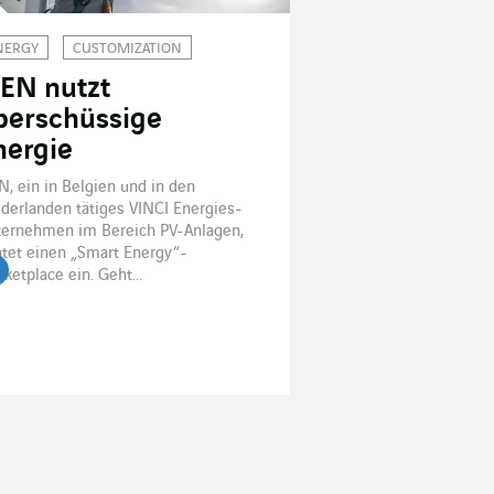
NERGY
CUSTOMIZATION
ZEN nutzt
berschüssige
nergie
N, ein in Belgien und in den
derlanden tätiges VINCI Energies-
ernehmen im Bereich PV-Anlagen,
htet einen „Smart Energy“-
ketplace ein. Geht...
tikel lesen