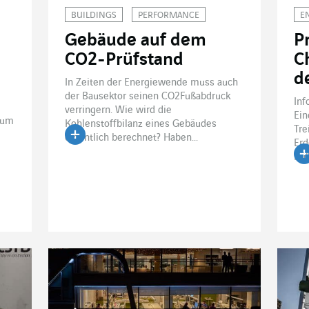
BUILDINGS
PERFORMANCE
E
Gebäude auf dem
P
CO2-Prüfstand
C
d
In Zeiten der Energiewende muss auch
der Bausektor seinen CO2Fußabdruck
Inf
verringern. Wie wird die
Ei
ium
Kohlenstoffbilanz eines Gebäudes
Tre
eigentlich berechnet? Haben...
Erd
Artikel lesen
Küh
Ar