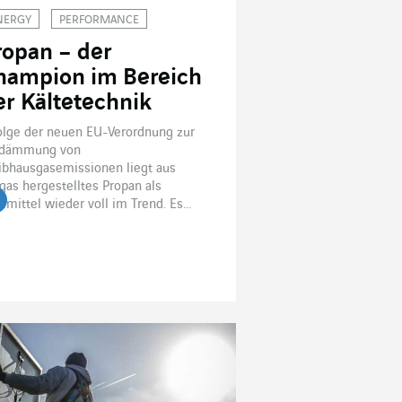
NERGY
PERFORMANCE
ropan – der
hampion im Bereich
er Kältetechnik
olge der neuen EU-Verordnung zur
ndämmung von
ibhausgasemissionen liegt aus
gas hergestelltes Propan als
lmittel wieder voll im Trend. Es...
tikel lesen