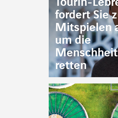
Tourin-Lebr
fordert Sie
Mitspielen a
um die
Menschheit
retten