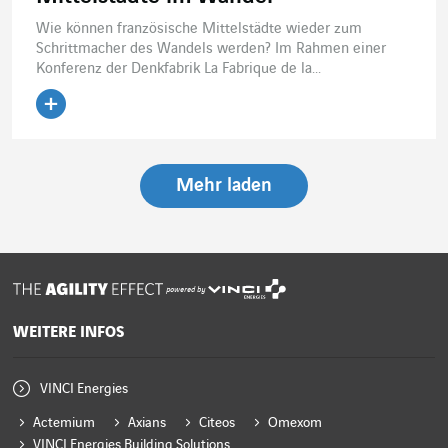
Wie können französische Mittelstädte wieder zum
Schrittmacher des Wandels werden? Im Rahmen einer
Konferenz der Denkfabrik La Fabrique de la...
Artikel lesen
Mehr laden
powered by
WEITERE INFOS
VINCI Energies
Actemium
Axians
Citeos
Omexom
VINCI Energies Building Solutions