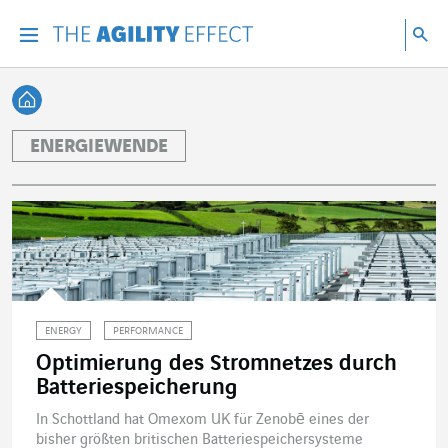
Gehen Sie direkt zum Inhalt der Seite
Gehen Sie zur Hauptnavigation
Gehen Sie zur Forschung
Su
Menu
Suc
Zurück zur Startseite
ENERGIEWENDE
ENERGY
PERFORMANCE
Optimierung des Stromnetzes durch
Batteriespeicherung
In Schottland hat Omexom UK für Zenobē eines der
bisher größten britischen Batteriespeichersysteme