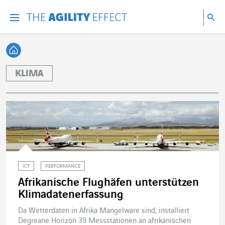
Gehen Sie direkt zum Inhalt der Seite
Gehen Sie zur Hauptnavigation
Gehen Sie zur Forschung
Su
Menu
Suc
Zurück zur Startseite
KLIMA
ICT
PERFORMANCE
Afrikanische Flughäfen unterstützen
Klimadatenerfassung
Da Wetterdaten in Afrika Mangelware sind, installiert
Degreane Horizon 39 Messstationen an afrikanischen