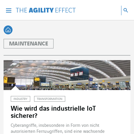
Gehen Sie direkt zum Inhalt der Seite
Gehen Sie zur Hauptnavigation
Gehen Sie zur Forschung
Su
Menu
Suc
Zurück zur Startseite
MAINTENANCE
INDUSTRY
TRANSFORMATION
Wie wird das industrielle IoT
sicherer?
Cyberangriffe, insbesondere in Form von nicht
autorisierten Fernzugriffen, sind eine wachsende