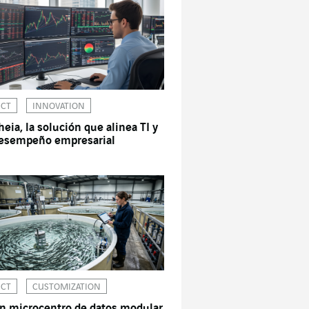
ICT
INNOVATION
heia, la solución que alinea TI y
esempeño empresarial
ICT
CUSTOMIZATION
n microcentro de datos modular