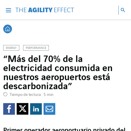
Ir directamente al contenido de la página
Ir a la navegación principal
ir a investigar
Bu
Menu
Bus
Volver a Inicio
ENERGY
PERFORMANCE
“Más del 70% de la
electricidad consumida en
nuestros aeropuertos está
descarbonizada”
Tiempo de lectura : 5 min
Compartir en Facebook
Compartir en Twitte
Compartir en Lin
Enviar por e-m
Primer operador aeroportuario privado del