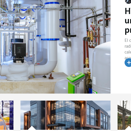
H
u
p
El 
rad
cal
aco