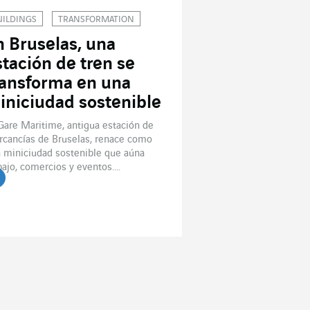
UILDINGS
TRANSFORMATION
n Bruselas, una
stación de tren se
ransforma en una
iniciudad sostenible
Gare Maritime, antigua estación de
cancías de Bruselas, renace como
 miniciudad sostenible que aúna
bajo, comercios y eventos....
er el artículo