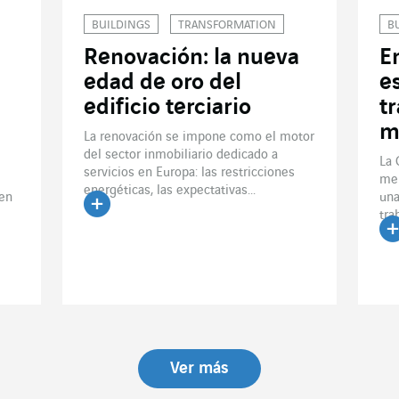
BUILDINGS
TRANSFORMATION
B
Renovación: la nueva
E
edad de oro del
e
edificio terciario
t
m
La renovación se impone como el motor
del sector inmobiliario dedicado a
La 
servicios en Europa: las restricciones
mer
energéticas, las expectativas...
 en
una
tra
Leer el artículo
Le
Ver más