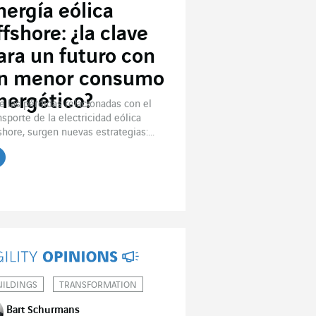
nergía eólica
ffshore: ¿la clave
ara un futuro con
n menor consumo
nergético?
e las pérdidas relacionadas con el
nsporte de la electricidad eólica
shore, surgen nuevas estrategias:...
UILDINGS
TRANSFORMATION
Bart Schurmans