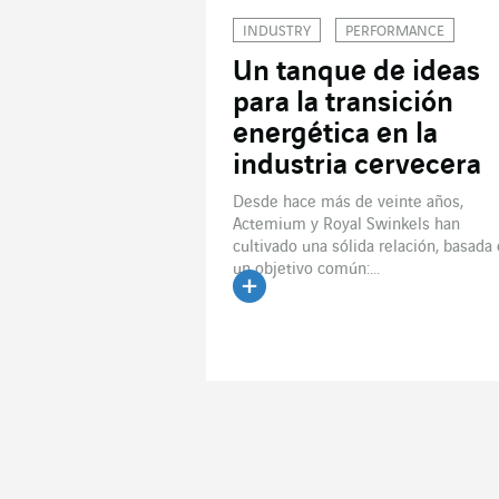
INDUSTRY
PERFORMANCE
Un tanque de ideas
para la transición
energética en la
industria cervecera
Desde hace más de veinte años,
Actemium y Royal Swinkels han
cultivado una sólida relación, basada
un objetivo común:...
Leer el artículo