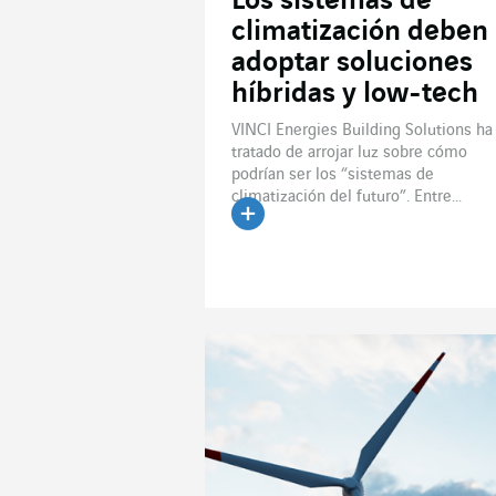
Los sistemas de
climatización deben
adoptar soluciones
híbridas y low-tech
VINCI Energies Building Solutions ha
tratado de arrojar luz sobre cómo
podrían ser los “sistemas de
climatización del futuro”. Entre...
Leer el artículo