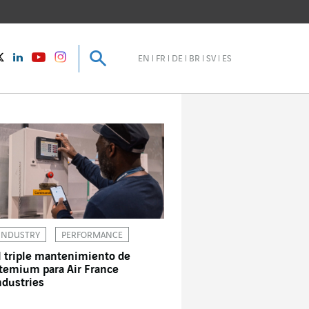
Buscar
Buscar
instagram
Twitter
LinkedIn
Youtube
EN
FR
DE
BR
SV
ES
INDUSTRY
PERFORMANCE
l triple mantenimiento de
temium para Air France
ndustries