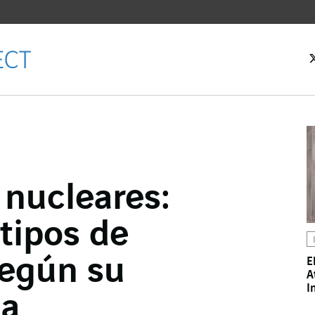
 nucleares:
cebook
 tipos de
ter
kedIn
según su
E
A
I
za