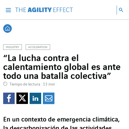
Ir directamente al contenido de la página
Ir a la navegación principal
ir a investigar
Bu
Menu
Bus
Volver a Inicio
INDUSTRY
ACCELERATION
“La lucha contra el
calentamiento global es ante
todo una batalla colectiva”
Tiempo de lectura : 13 min
Compartir en Facebook
Compartir en Twitte
Compartir en Lin
Enviar por e-m
En un contexto de emergencia climática,
la descarbonización de las actividades