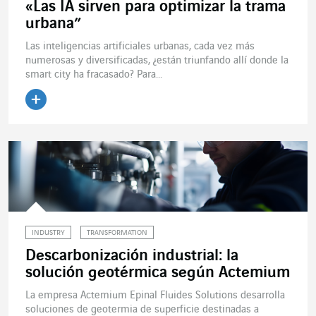
«Las IA sirven para optimizar la trama
urbana”
Las inteligencias artificiales urbanas, cada vez más
numerosas y diversificadas, ¿están triunfando allí donde la
smart city ha fracasado? Para...
Leer el artículo
INDUSTRY
TRANSFORMATION
Descarbonización industrial: la
solución geotérmica según Actemium
La empresa Actemium Epinal Fluides Solutions desarrolla
soluciones de geotermia de superficie destinadas a