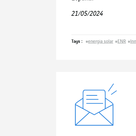
21/05/2024
Tags :
#
energia solar
#
ENR
#
In