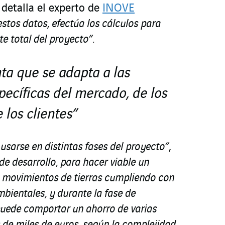
,
detalla el experto de
INOVE
 estos datos, efectúa los cálculos para
te total del proyecto”.
nta
que se
adapta a las
pecíficas del mercado,
de
los
e
los clientes
”
sarse en distintas fases del proyecto”
,
de desarrollo, para hacer viable un
s movimientos de tierras cumpliendo con
bientales, y durante la fase de
puede comportar un ahorro de varias