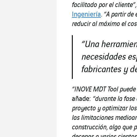
facilitado por el cliente”
Ingeniería
. “A partir de
reducir al máximo el cos
“
U
na herramie
necesidades es
fabricantes y
d
“INOVE MDT Tool puede u
añade:
“durante la fase 
proyecto y optimizar lo
las limitaciones medioam
construcción, algo que 