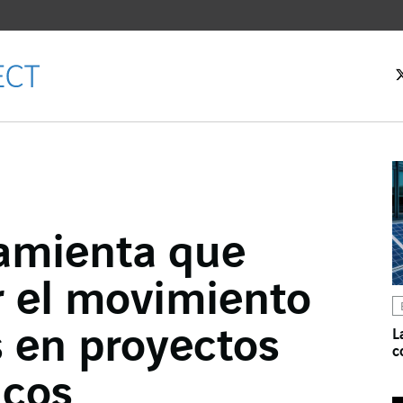
amienta que
cebook
r el movimiento
ter
kedIn
s en proyectos
L
c
icos