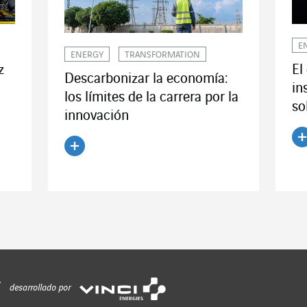
E
ENERGY
TRANSFORMATION
z
El
Descarbonizar la economía:
in
los límites de la carrera por la
so
innovación
Le
Leer el artículo
desarrollado por