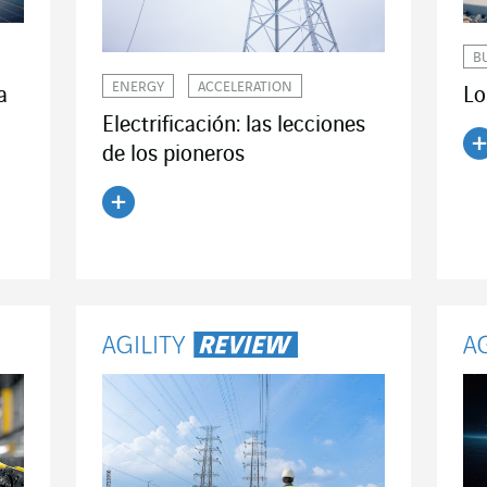
B
ENERGY
ACCELERATION
Lo
a
Electrificación: las lecciones
de los pioneros
Le
Leer el artículo