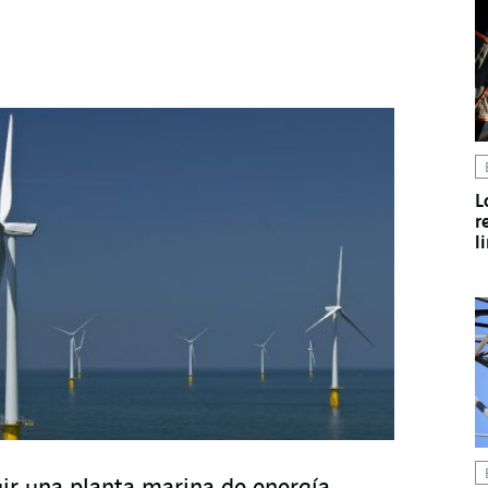
L
r
l