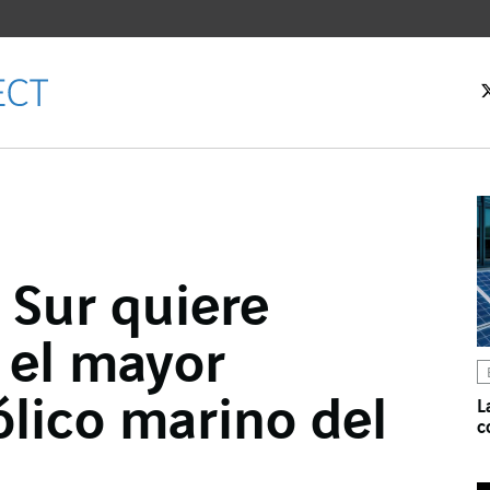
 Sur quiere
cebook
 el mayor
ter
kedIn
lico marino del
L
c