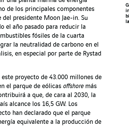
uir una planta marina de energía
G
no de los principales componentes
i
b
 del presidente Moon Jae-in. Su
l
o el año pasado para reducir la
mbustibles fósiles de la cuarta
grar la neutralidad de carbono en el
lisis, en especial por parte de Rystad
, este proyecto de 43.000 millones de
en el parque de eólicas
offshore
más
tribuirá a que, de cara al 2030, la
aís alcance los 16,5 GW. Los
ecto han declarado que el parque
nergía equivalente a la producción de