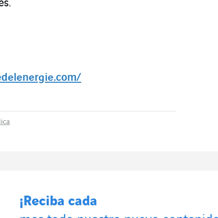
es.
delenergie.com/
lica
¡Reciba cada