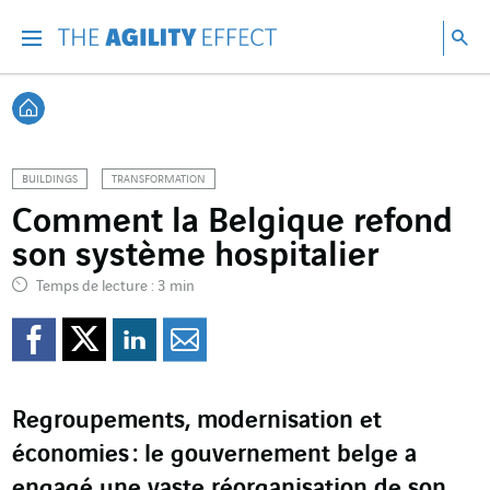
Accéder directement au contenu de la page
Accéder à la navigation principale
Accéder à la recherche
Re
Menu
Rec
Retour à l'accueil
BUILDINGS
TRANSFORMATION
Comment la Belgique refond
son système hospitalier
Temps de lecture : 3 min
Partager sur Facebook
Partager sur Twitter
Partager sur Line
Partager par e
Regroupements, modernisation et
économies : le gouvernement belge a
engagé une vaste réorganisation de son