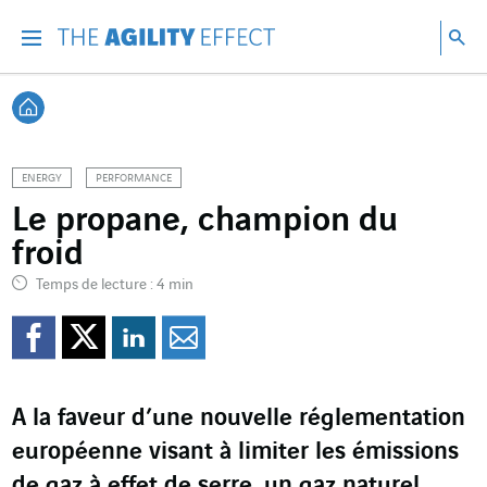
Accéder directement au contenu de la page
Accéder à la navigation principale
Accéder à la recherche
Re
Menu
Rec
Retour à l'accueil
ENERGY
PERFORMANCE
Le propane, champion du
froid
Temps de lecture : 4 min
Partager sur Facebook
Partager sur Twitter
Partager sur Line
Partager par e
A la faveur d’une nouvelle réglementation
européenne visant à limiter les émissions
de gaz à effet de serre, un gaz naturel