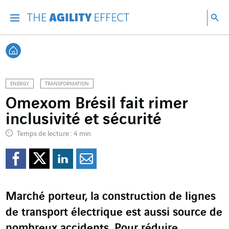
Accéder directement au contenu de la page
Accéder à la navigation principale
Accéder à la recherche
Re
Menu
Rec
Retour à l'accueil
ENERGY
TRANSFORMATION
Omexom Brésil fait rimer
inclusivité et sécurité
Temps de lecture : 4 min
Partager sur Facebook
Partager sur Twitter
Partager sur Line
Partager par e
Marché porteur, la construction de lignes
de transport électrique est aussi source de
nombreux accidents. Pour réduire