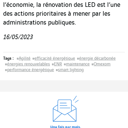
l’économie, la rénovation des LED est l’une
des actions prioritaires à mener par les
administrations publiques.
16/05/2023
Tags :
#
Agilité
#
efficacité énergétique
#
énergie décarbonée
#
énergies renouvelables
#
ENR
#
maintenance
#
Omexom
#
performance énergétique
#
smart lighting
Une fois par mois,