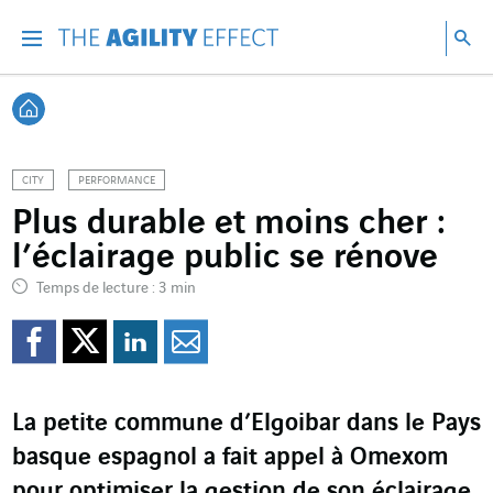
Accéder directement au contenu de la page
Accéder à la navigation principale
Accéder à la recherche
Re
Menu
Rec
Retour à l'accueil
CITY
PERFORMANCE
Plus durable et moins cher :
l’éclairage public se rénove
Temps de lecture : 3 min
Partager sur Facebook
Partager sur Twitter
Partager sur Line
Partager par e
La petite commune d’Elgoibar dans le Pays
basque espagnol a fait appel à Omexom
pour optimiser la gestion de son éclairage