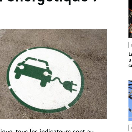
L
u
c