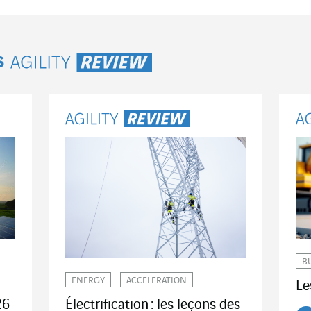
s
Agility Review
B
ENERGY
ACCELERATION
Le
Électrification : les leçons des
26