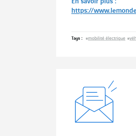
En savoir plus :
https://www.lemond
Tags :
#
mobilité électrique
#
vé