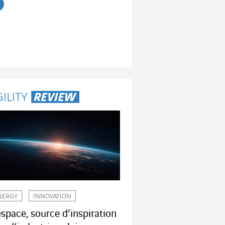
re l'article
NERGY
INNOVATION
espace, source d’inspiration