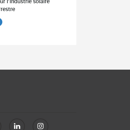
ur l’industrie solaire
rrestre
re l'article