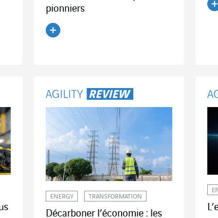
pionniers
Li
Lire l'article
E
ENERGY
TRANSFORMATION
us
L’
Décarboner l’économie : les