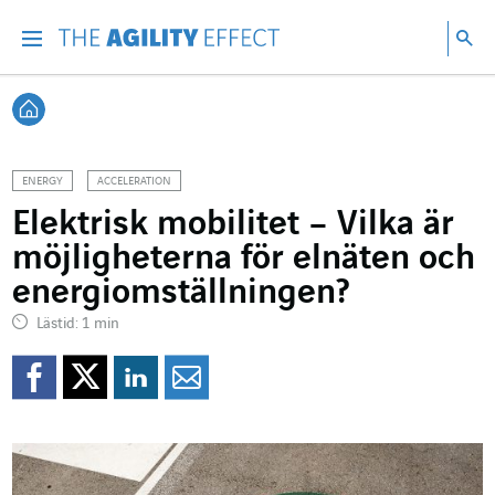
Gå direkt till sidans innehåll
Gå till huvudnavigeringen
Gå till forskning
Sö
Menu
Sök
Tillbaka till startsidan
ENERGY
ACCELERATION
Elektrisk mobilitet – Vilka är
möjligheterna för elnäten och
energiomställningen?
Lästid: 1 min
Dela på Facebook
Dela på Twitter
Dela på Linkedin
Dela per mejl