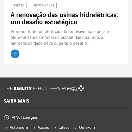
ENERGY
PERFORMANCE
A renovação das usinas hidrelétricas:
um desafio estratégico
Primeira fonte de eletricidade renovável na França e
elemento fundamental da estabilidade da rede, a
hidroeletricidade deve superar o desafio...
Ler o artigo
powered by
SAIBA MAIS
VINCI Energies
Actemium
Axians
Citeos
Omexom