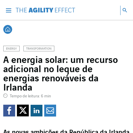
Vá diretamente para o conteúdo da página
Ir para a navegação principal
Ir para a pesquisa
Pes
Menu
Pesq
Voltar à página inicial
ENERGY
TRANSFORMATION
A energia solar: um recurso
adicional no leque de
energias renováveis da
Irlanda
Tempo de leitura: 6 min
Compartilhar no Faceb
Compartilhar no Twi
Compartilhar no 
Compartilhar p
As novas ambições da República da Irlanda