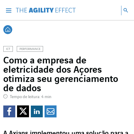
Vá diretamente para o conteúdo da página
Ir para a navegação principal
Ir para a pesquisa
Pes
Menu
Pesq
Voltar à página inicial
ICT
PERFORMANCE
Como a empresa de
eletricidade dos Açores
otimiza seu gerenciamento
de dados
Tempo de leitura: 4 min
Compartilhar no Faceb
Compartilhar no Twi
Compartilhar no 
Compartilhar p
A Axians implementou uma solução para a