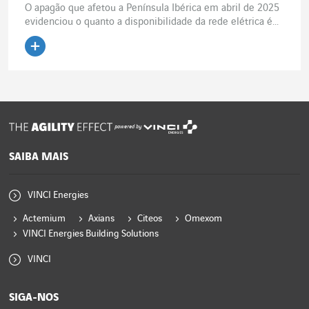
O apagão que afetou a Península Ibérica em abril de 2025
evidenciou o quanto a disponibilidade da rede elétrica é...
Ler o artigo
powered by
SAIBA MAIS
VINCI Energies
Actemium
Axians
Citeos
Omexom
VINCI Energies Building Solutions
VINCI
SIGA-NOS