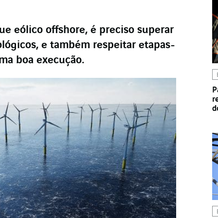
ue eólico offshore, é preciso superar
ológicos, e também respeitar etapas-
uma boa execução.
P
r
d