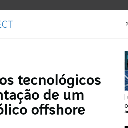
 inicial
os tecnológicos
Facebook
ntação de um
witter
LinkedIn
lico offshore
O
a
 email