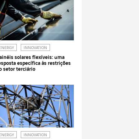
ENERGY
INNOVATION
ainéis solares flexíveis: uma
esposta específica às restrições
o setor terciário
ENERGY
INNOVATION