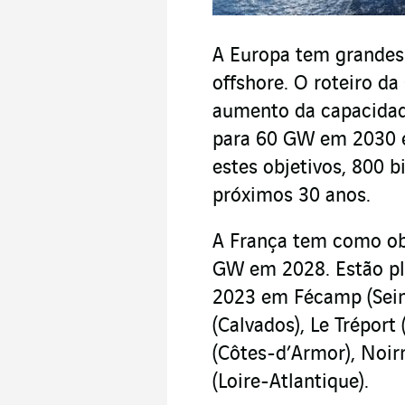
A Europa tem grandes 
offshore. O roteiro d
aumento da capacida
para 60 GW em 2030 
estes objetivos, 800 b
próximos 30 anos.
A França tem como ob
GW em 2028. Estão pla
2023 em Fécamp (Sein
(Calvados), Le Tréport
(Côtes-d’Armor), Noir
(Loire-Atlantique).