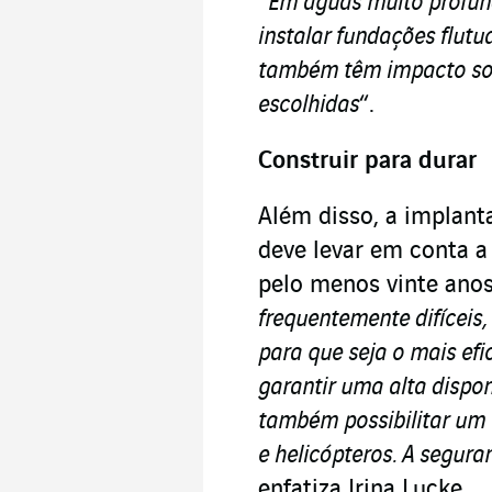
“
Em águas muito profu
instalar fundações flutu
também têm impacto sobr
escolhidas
“.
Construir para durar
Além disso, a implant
deve levar em conta a 
pelo menos vinte anos
frequentemente difíceis,
para que seja o mais efic
garantir uma alta dispon
também possibilitar um 
e helicópteros. A segur
enfatiza Irina Lucke.