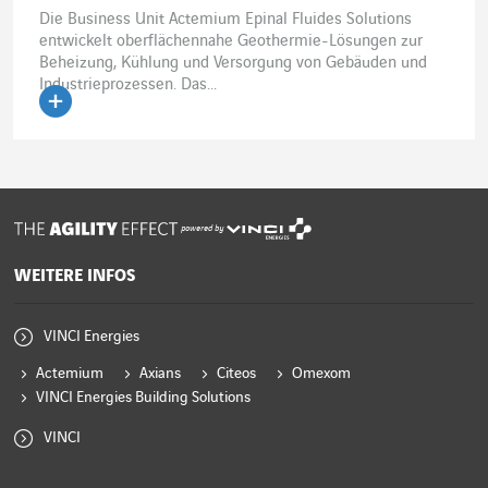
Die Business Unit Actemium Epinal Fluides Solutions
entwickelt oberflächennahe Geothermie-Lösungen zur
Beheizung, Kühlung und Versorgung von Gebäuden und
Industrieprozessen. Das...
Artikel lesen
powered by
WEITERE INFOS
VINCI Energies
Actemium
Axians
Citeos
Omexom
VINCI Energies Building Solutions
VINCI