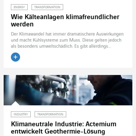
ENERGY
TRANSFORMATION
Wie Kälteanlagen klimafreundlicher
werden
Der Klimawandel hat immer dramatischere Auswirkungen
und macht Kühlsysteme zum Muss. Diese gelten jedoch
als besonders umweltschädlich. Es gibt allerdings...
Artikel lesen
INDUSTRY
TRANSFORMATION
Klimaneutrale Industrie: Actemium
entwickelt Geothermie-Lösung