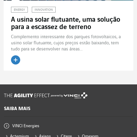
ENERGY
INNOVATION
A usina solar flutuante, uma solução
para a escassez de terreno
Complemento interessante dos parques fotovoltaicos, a
usino solar flutuante, cujos preços estão baixando, tem
tudo para se desenvolver nas áreas...
Ler o artigo
powered by
SAIBA MAIS
VINCI Energies
Actemium
Axians
Citeos
Omexom