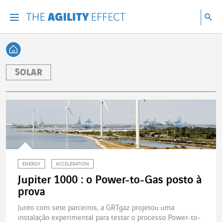
Vá diretamente para o conteúdo da página
Ir para a navegação principal
Ir para a pesquisa
Pes
Menu
Pesq
Voltar à página inicial
SOLAR
ENERGY
ACCELERATION
Jupiter 1000 : o Power-to-Gas posto à
prova
Junto com sete parceiros, a GRTgaz projetou uma
instalação experimental para testar o processo Power-to-