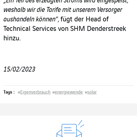
„Ein Teil des erzeugten Stroms wird eingespeist,
weshalb wir die Tarife mit unserem Versorger
aushandeln können”,
fügt der Head of
Technical Services von SHM Denderstreek
hinzu.
15/02/2023
Tags :
#
Eigenverbrauch
#
energiewende
#
solar