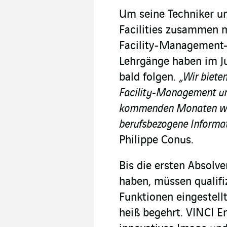
Um seine Techniker un
Facilities zusammen m
Facility-Management-I
Lehrgänge haben im J
bald folgen.
„Wir biete
Facility-Management und
kommenden Monaten wer
berufsbezogene Informa
Philippe Conus.
Bis die ersten Absolv
haben, müssen qualifiz
Funktionen eingestell
heiß begehrt. VINCI En