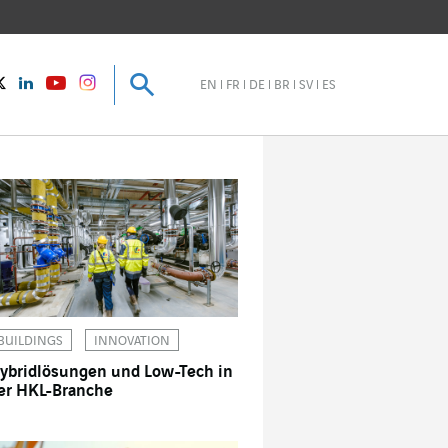
Suche
Suche
instagram
Twitter
LinkedIn
Youtube
EN
FR
DE
BR
SV
ES
BUILDINGS
INNOVATION
ybridlösungen und Low-Tech in
er HKL-Branche