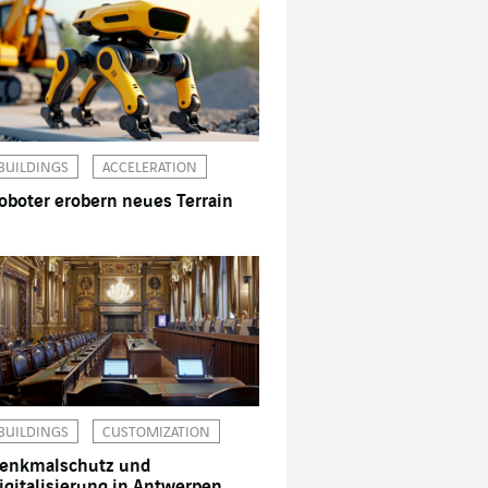
BUILDINGS
ACCELERATION
oboter erobern neues Terrain
BUILDINGS
CUSTOMIZATION
enkmalschutz und
igitalisierung in Antwerpen