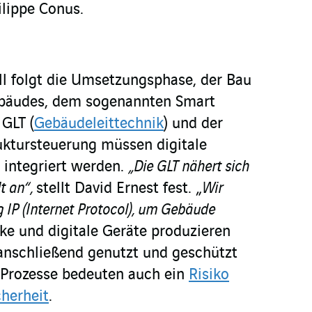
ilippe Conus.
ll folgt die Umsetzungsphase, der Bau
Gebäudes, dem sogenannten Smart
 GLT (
Gebäudeleittechnik
) und der
uktursteuerung müssen digitale
e integriert werden.
„Die GLT nähert sich
t an“,
stellt David Ernest fest. „
Wir
 IP (Internet Protocol), um Gebäude
e und digitale Geräte produzieren
anschließend genutzt und geschützt
 Prozesse bedeuten auch ein
Risiko
cherheit
.