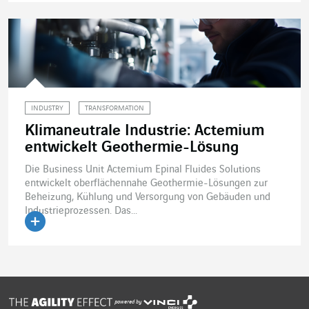
INDUSTRY
TRANSFORMATION
Klimaneutrale Industrie: Actemium
entwickelt Geothermie-Lösung
Die Business Unit Actemium Epinal Fluides Solutions
entwickelt oberflächennahe Geothermie-Lösungen zur
Beheizung, Kühlung und Versorgung von Gebäuden und
Industrieprozessen. Das...
Artikel lesen
powered by