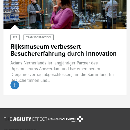
ICT
TRANSFORMATION
Rijksmuseum verbessert
Besuchererfahrung durch Innovation
Axians Netherlands ist langjähriger Partner des
Rijksmuseums Amsterdam und hat einen neuen
Dreijahresvertrag abgeschlossen, um die Sammlung für
Besucher:innen und...
Artikel lesen
powered by