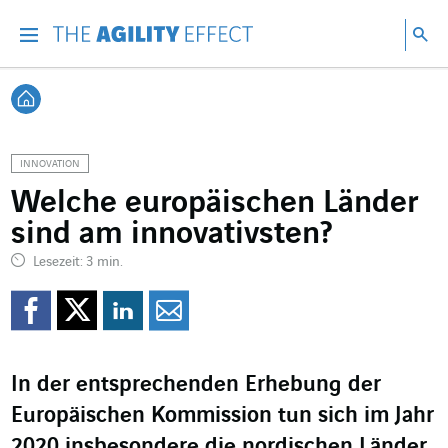
Gehen Sie direkt zum Inhalt der Seite
Gehen Sie zur Hauptnavigation
Gehen Sie zur Forschung
Su
Menu
Suc
Zurück zur Startseite
INNOVATION
Welche europäischen Länder
sind am innovativsten?
Lesezeit: 3 min.
Auf Facebook teilen
Auf Twitter teilen
Auf LinkedIn teil
Per Mail teilen
In der entsprechenden Erhebung der
Europäischen Kommission tun sich im Jahr
2020 insbesondere die nordischen Länder