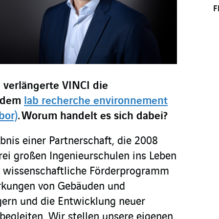
F
verlängerte VINCI die
t dem
lab recherche environnement
bor)
.
Worum handelt es sich dabei?
bnis einer Partnerschaft, die 2008
ei großen Ingenieurschulen ins Leben
s wissenschaftliche Förderprogramm
irkungen von Gebäuden und
ngern und die Entwicklung neuer
egleiten. Wir stellen unsere eigenen