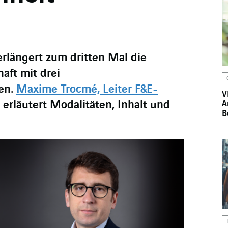
rlängert zum dritten Mal die
aft mit drei
en.
Maxime Trocmé, Leiter F&E-
V
erläutert Modalitäten, Inhalt und
A
B