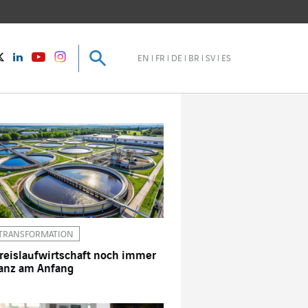
Suche
Suche
instagram
Twitter
LinkedIn
Youtube
EN
FR
DE
BR
SV
ES
TRANSFORMATION
reislaufwirtschaft noch immer
anz am Anfang