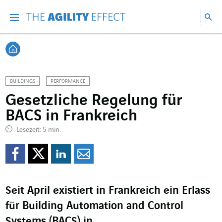
Gehen Sie direkt zum Inhalt der Seite
Gehen Sie zur Hauptnavigation
Gehen Sie zur Forschung
Su
Menu
Suc
Zurück zur Startseite
BUILDINGS
PERFORMANCE
Gesetzliche Regelung für
BACS in Frankreich
Lesezeit: 5 min.
Auf Facebook teilen
Auf Twitter teilen
Auf LinkedIn teil
Per Mail teilen
Seit April existiert in Frankreich ein Erlass
für Building Automation and Control
Systems (BACS) in