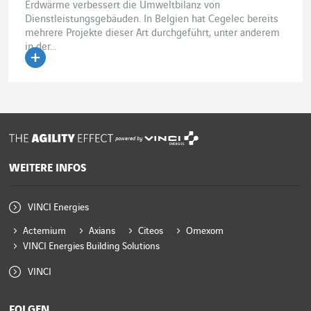
Erdwärme verbessert die Umweltbilanz von
Dienstleistungsgebäuden. In Belgien hat Cegelec bereits
mehrere Projekte dieser Art durchgeführt, unter anderem
in der...
Artikel lesen
powered by
WEITERE INFOS
VINCI Energies
Actemium
Axians
Citeos
Omexom
VINCI Energies Building Solutions
VINCI
FOLGEN