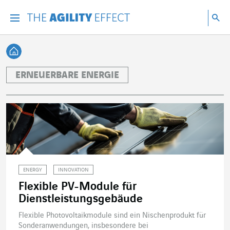
Gehen Sie direkt zum Inhalt der Seite
Gehen Sie zur Hauptnavigation
Gehen Sie zur Forschung
Su
Menu
Suc
Zurück zur Startseite
ERNEUERBARE ENERGIE
ENERGY
INNOVATION
Flexible PV-Module für
Dienstleistungsgebäude
Flexible Photovoltaikmodule sind ein Nischenprodukt für
Sonderanwendungen, insbesondere bei