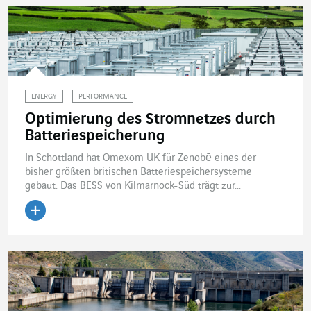
ENERGY
PERFORMANCE
Optimierung des Stromnetzes durch
Batteriespeicherung
In Schottland hat Omexom UK für Zenobē eines der
bisher größten britischen Batteriespeichersysteme
gebaut. Das BESS von Kilmarnock-Süd trägt zur...
Artikel lesen