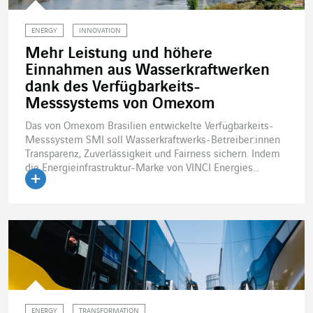
ENERGY
INNOVATION
Mehr Leistung und höhere
Einnahmen aus Wasserkraftwerken
dank des Verfügbarkeits-
Messsystems von Omexom
Das von Omexom Brasilien entwickelte Verfügbarkeits-
Messsystem SMI soll Wasserkraftwerks-Betreiber:innen
Transparenz, Zuverlässigkeit und Fairness sichern. Indem
die Energieinfrastruktur-Marke von VINCI Energies...
Artikel lesen
ENERGY
TRANSFORMATION