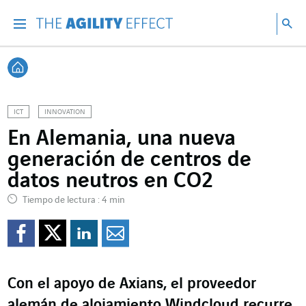
Ir directamente al contenido de la página
Ir a la navegación principal
ir a investigar
Bu
Menu
Bus
Volver a Inicio
ICT
INNOVATION
En Alemania, una nueva
generación de centros de
datos neutros en CO2
Tiempo de lectura : 4 min
Compartir en Facebook
Compartir en Twitte
Compartir en Lin
Enviar por e-m
Con el apoyo de Axians, el proveedor
alemán de alojamiento Windcloud recurre