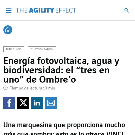
Ir directamente al contenido de la página
Ir a la navegación principal
ir a investigar
Bu
Menu
Bus
Volver a Inicio
BUILDINGS
CUSTOMIZATION
Energía fotovoltaica, agua y
biodiversidad: el “tres en
uno” de Ombre’o
Tiempo de lectura : 3 min
Compartir en Facebook
Compartir en Twitte
Compartir en Lin
Enviar por e-m
Una marquesina que proporciona mucho
más que sombra: esto es lo ofrece VINCI