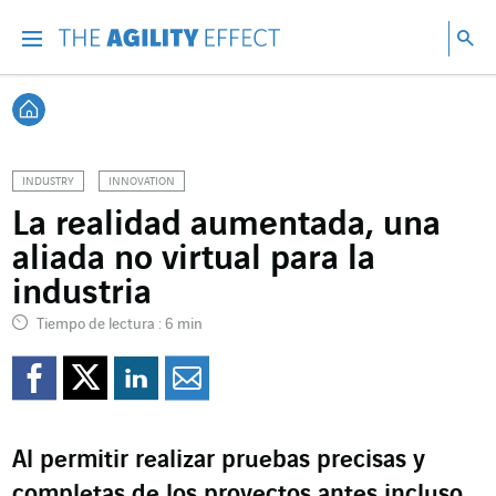
Ir directamente al contenido de la página
Ir a la navegación principal
ir a investigar
Bu
Menu
Bus
Volver a Inicio
INDUSTRY
INNOVATION
La realidad aumentada, una
aliada no virtual para la
industria
Tiempo de lectura : 6 min
Compartir en Facebook
Compartir en Twitte
Compartir en Lin
Enviar por e-m
Al permitir realizar pruebas precisas y
completas de los proyectos antes incluso