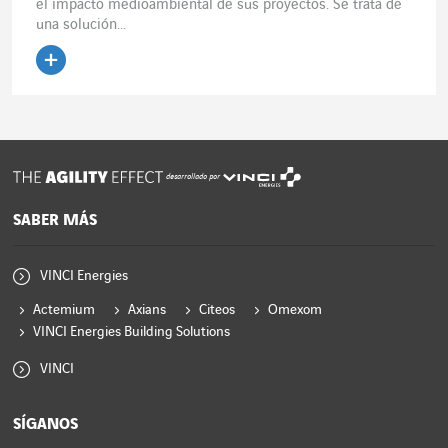
el impacto medioambiental de sus proyectos. Se trata de
una solución...
Leer el artículo
desarrollado por
SABER MÁS
VINCI Energies
Actemium
Axians
Citeos
Omexom
VINCI Energies Building Solutions
VINCI
SÍGANOS