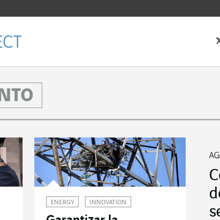
NTO
C
d
ENERGY
INNOVATION
s