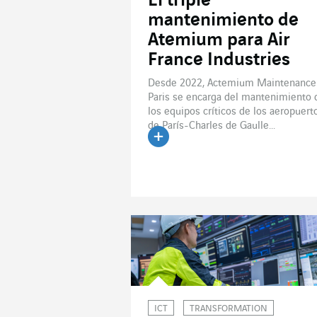
El triple
mantenimiento de
Atemium para Air
France Industries
Desde 2022, Actemium Maintenance
Paris se encarga del mantenimiento 
los equipos críticos de los aeropuert
de París-Charles de Gaulle...
Leer el artículo
ICT
TRANSFORMATION