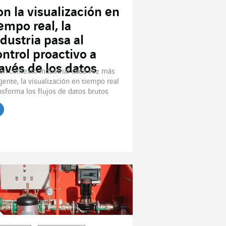
on la visualización en
iempo real, la
ndustria pasa al
ontrol proactivo a
ravés de los datos
un contexto industrial cada vez más
gente, la visualización en tiempo real
nsforma los flujos de datos brutos
.
er el artículo