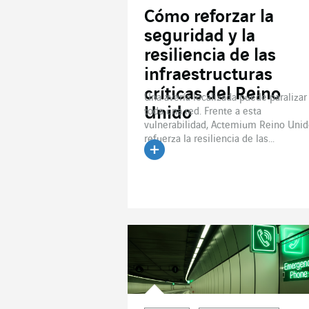
Cómo reforzar la
seguridad y la
resiliencia de las
infraestructuras
críticas del Reino
Una avería localizada puede paralizar
Unido
toda una red. Frente a esta
vulnerabilidad, Actemium Reino Uni
refuerza la resiliencia de las...
Leer el artículo