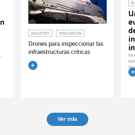
B
U
un
e
d
INDUSTRY
INNOVATION
i
Drones para inspeccionar las
i
Una
infraestructuras críticas
,
ha 
evi
litr
Leer el artículo
Le
Ver más