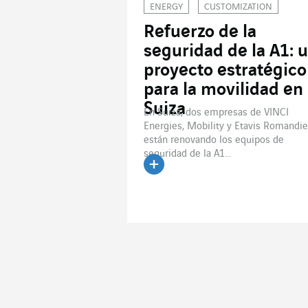
ENERGY
CUSTOMIZATION
Refuerzo de la
seguridad de la A1: 
proyecto estratégico
para la movilidad en
Suiza
En Suiza, dos empresas de VINCI
Energies, Mobility y Etavis Romandie
están renovando los equipos de
seguridad de la A1...
Leer el artículo