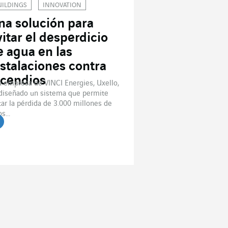
UILDINGS
INNOVATION
na solución para
vitar el desperdicio
e agua en las
nstalaciones contra
ncendios
 empresa de VINCI Energies, Uxello,
diseñado un sistema que permite
tar la pérdida de 3.000 millones de
os...
er el artículo