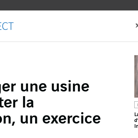
eil
r une usine
ebook
ter la
er
dIn
n, un exercice
L
d
l
I