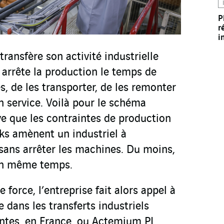
P
r
i
transfère son activité industrielle
le arrête la production le temps de
, de les transporter, de les remonter
n service. Voilà pour le schéma
ive que les contraintes de production
cks amènent un industriel à
ans arrêter les machines. Du moins,
en même temps.
e force, l’entreprise fait alors appel à
e dans les transferts industriels
es, en France, ou Actemium PL