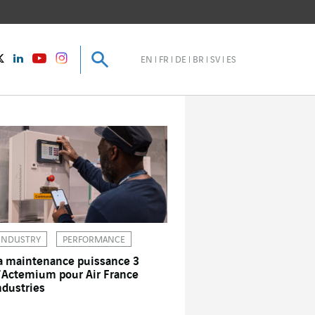
Recherche
Recherche
instagram
Twitter
LinkedIn
Youtube
EN
FR
DE
BR
SV
ES
INDUSTRY
PERFORMANCE
a maintenance puissance 3
’Actemium pour Air France
ndustries