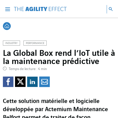
Accéder directement au contenu de la page
Accéder à la navigation principale
Accéder à la recherche
Re
Menu
Rec
Retour à l'accueil
INDUSTRY
PERFORMANCE
La Global Box rend l’IoT utile à
la maintenance prédictive
Temps de lecture : 4 min
Partager sur Facebook
Partager sur Twitter
Partager sur Line
Partager par e
Cette solution matérielle et logicielle
développée par Actemium Maintenance
Belfort permet de traiter de façon