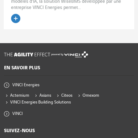
modèles d’IA, la solution WiseBMS développée par une
entreprise VINCI Energies permet...
Lire l'article
powered by
EN SAVOIR PLUS
VINCI Energies
Actemium
Axians
Citeos
Omexom
VINCI Energies Building Solutions
VINCI
SUIVEZ-NOUS