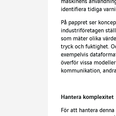
maskinens användningsh
identifiera tidiga varn
På pappret ser koncep
industriföretagen stäl
som mäter olika värde
tryck och fuktighet. Oc
exempelvis dataformat
överför vissa modelle
kommunikation, andra 
Hantera komplexitet
För att hantera denn