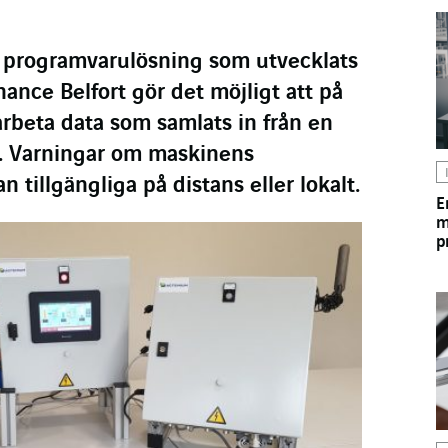
 programvarulösning som utvecklats
nce Belfort gör det möjligt att på
earbeta data som samlats in från en
. Varningar om maskinens
n tillgängliga på distans eller lokalt.
E
m
p