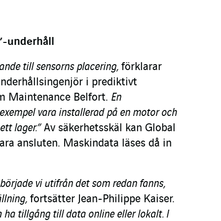
e”-underhåll
ande till sensorns placering,
förklarar
underhållsingenjör i prediktivt
m Maintenance Belfort.
En
l exempel vara installerad på en motor och
tt lager.”
Av säkerhetsskäl kan Global
ara ansluten. Maskindata läses då in
örjade vi utifrån det som redan fanns,
llning,
fortsätter Jean-Philippe Kaiser.
ha tillgång till data online eller lokalt. I