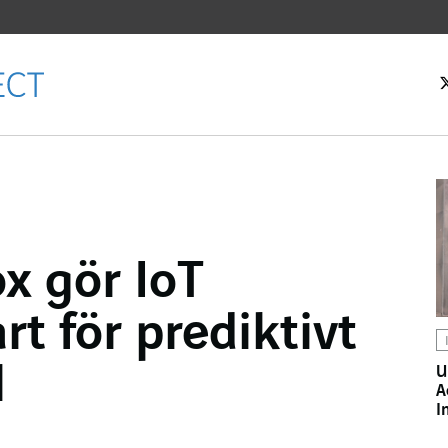
rtsidan
x gör IoT
k
t för prediktivt
l
U
A
I