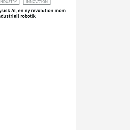
INDUSTRY
INNOVATION
ysisk AI, en ny revolution inom
ndustriell robotik