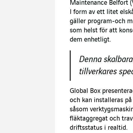
Maintenance Belfort (
I form av ett litet el
gäller program-och mas
som helst för att kon
dem enhetligt.
Denna skalbara 
tillverkares spe
Global Box presenter
och kan installeras på 
såsom verktygsmaskine
fläktaggregat och trav
driftsstatus i realtid.