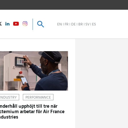
Sök
Sök
instagram
Twitter
LinkedIn
Youtube
EN
FR
DE
BR
SV
ES
INDUSTRY
PERFORMANCE
nderhåll upphöjt till tre när
ctemium arbetar för Air France
ndustries