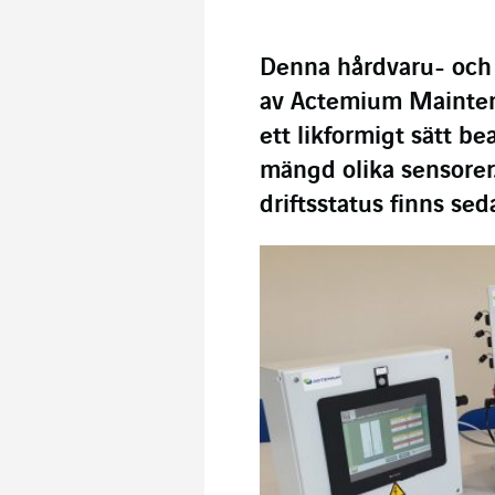
Denna hårdvaru- och
av Actemium Maintena
ett likformigt sätt b
mängd olika sensorer
driftsstatus finns seda