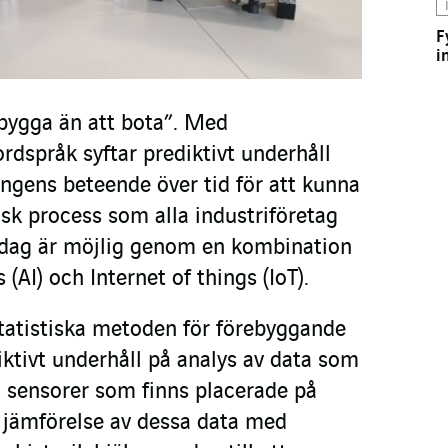
F
i
ebygga än att bota”. Med
rdspråk syftar prediktivt underhåll
ningens beteende över tid för att kunna
lisk process som alla industriföretag
idag är möjlig genom en kombination
ns (AI) och Internet of things (IoT).
 statistiska metoden för förebyggande
iktivt underhåll på analys av data som
a sensorer som finns placerade på
n jämförelse av dessa data med