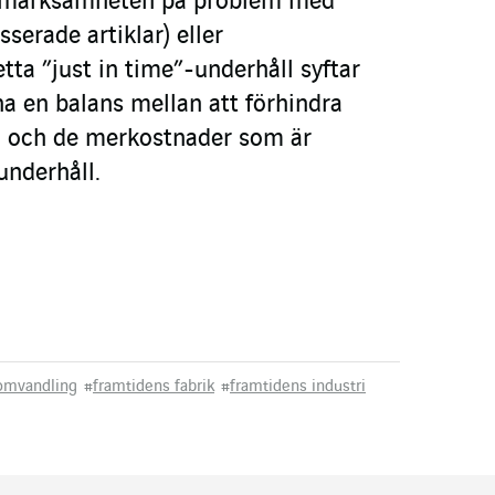
pmärksamheten på problem med
serade artiklar) eller
etta ”just in time”-underhåll syftar
inna en balans mellan att förhindra
l och de merkostnader som är
underhåll.
 omvandling
#
framtidens fabrik
#
framtidens industri