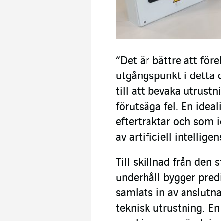
”Det är bättre att för
utgångspunkt i detta o
till att bevaka utrust
förutsäga fel. En idea
eftertraktar och som 
av artificiell intellige
Till skillnad från den
underhåll bygger pred
samlats in av anslutn
teknisk utrustning. E