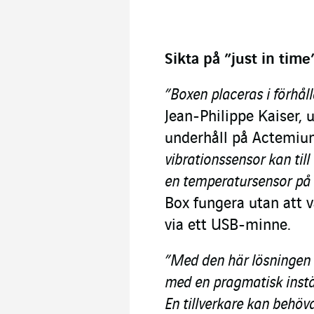
Sikta på ”just in tim
”Boxen placeras i förhåll
Jean-Philippe Kaiser, 
underhåll på Actemiu
vibrationssensor kan til
en temperatursensor på e
Box fungera utan att v
via ett USB-minne.
”Med den här lösningen b
med en pragmatisk instä
En tillverkare kan behöva 