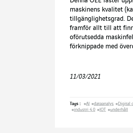
Denna OEE fäster up
maskinens kvalitet (kas
tillgänglighetsgrad. D
framför allt till att f
oförutsedda maskinfe
förknippade med över
11/03/2021
Tags :
#
AI
#
dataanalys
#
Digital
#
industri 4.0
#
IOT
#
underhåll