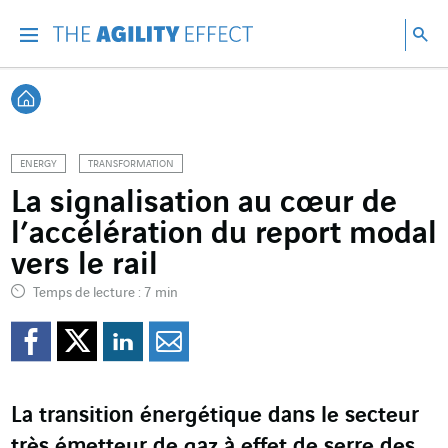
Accéder directement au contenu de la page
Accéder à la navigation principale
Accéder à la recherche
Re
Menu
Rec
Retour à l'accueil
ENERGY
TRANSFORMATION
La signalisation au cœur de
l’accélération du report modal
vers le rail
Temps de lecture : 7 min
Partager sur Facebook
Partager sur Twitter
Partager sur Line
Partager par e
La transition énergétique dans le secteur
très émetteur de gaz à effet de serre des