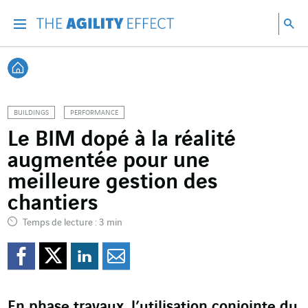
Accéder directement au contenu de la page
Accéder à la navigation principale
Accéder à la recherche
Re
Menu
Rec
Retour à l'accueil
BUILDINGS
PERFORMANCE
Le BIM dopé à la réalité
augmentée pour une
meilleure gestion des
chantiers
Temps de lecture : 3 min
Partager sur Facebook
Partager sur Twitter
Partager sur Line
Partager par e
En phase travaux, l’utilisation conjointe du